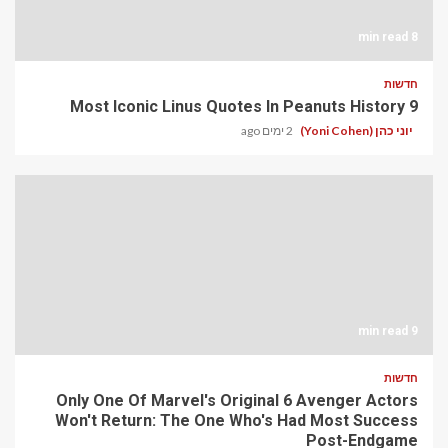
8 min read
חדשות
9 Most Iconic Linus Quotes In Peanuts History
יוני כהן (Yoni Cohen)
2 ימים ago
9 min read
חדשות
Only One Of Marvel's Original 6 Avenger Actors
Won't Return: The One Who's Had Most Success
Post-Endgame