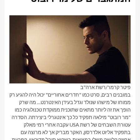
פיטר קרמר/רשת ארה"ב
במובנים רבים, סרט כמו "חדרים אחוריים" יכול היה להגיע רק
ממוחו של מישהו שנולד וגדל בעידן האינטרנט… מה שרק
הופך את זה ליותר מתאים שתוכנית ממוקדת טכנולוגיה כמו
"מר רובוט" מילאה תפקיד כל כך אינטגרלי ביצירתה. הסדרה
עטורת השבחים של רשת USA עקבה אחרי רמי מאלק
בתפקיד אליוט אלדרסון, האקר מבריק אך לא מרוצה עם
אחיזה קלושה משלו במציאות. כשהוא סובל מדיכאון, הפרעת