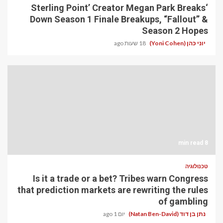
‘Sterling Point’ Creator Megan Park Breaks
Down Season 1 Finale Breakups, “Fallout” &
Season 2 Hopes
יוני כהן (Yoni Cohen)
18 שעות ago
8 min read
טכנולוגיה
Is it a trade or a bet? Tribes warn Congress
that prediction markets are rewriting the rules
of gambling
נתן בן דוד (Natan Ben-David)
יום 1 ago