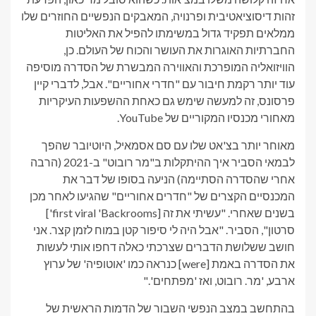
זהות דיסוציאטיבית ופרנויה, המאבקים הנפשיים החוזרים שלו
ממלאים תפקיד גדול במשימתו להפיל את האליטות
החברתיות האוגרות את העושר והכוח של העולם. כן,
הוויזואליה המופרכת והאווירה המבשרת של הסדרה מוסיפה
עוד יותר רקמת חיבור עם "חדרי אחוריים". אבל, לדברי קיין
פרסונס, זה למעשה שימש גם כאחת ההשפעות העיקריות
מאחורי מכנסיו המקוריים של YouTube.
מאוחר יותר בצ'אט שלו עם סם אסמאיל, היוטיובר שהפך
לבמאי הסביר איך ההיתקלות ב"מר רובוט" ב-2021 (הרבה
אחרי שהסדרה הסתיימה) הניעה בסופו של דבר את
המכנסיים הקצרים של "חדרים אחוריים" שהגיעו לאחר מכן
בשנים שאחרי. "עשיתי את זה [first viral 'Backrooms']
סרטון", הסביר. "אבל היה לי סיפור קטן במוח לזמן קצר. אני
חושב ששלושת הדברים שצרכתי כאלה דחפו אותי לעשות
את הסדרה באמת [were] כנראה כמו 'אוטופיה' של ערוץ
ארבע, 'מר. רובוט, ואז 'מפתחים'."
בהתחשב במצב הנפשי השבור של הדמות הראשית של