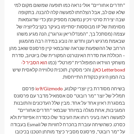
"חדרים אחוריים" אולי נראה כמו תופעה שמשום מקום למי
שלא שם לב, אבל הצלחתו למעשה קלה להבנה. בתקופה
שבה יצירת סרטי זיכיון נמשכה מספיק זמן כדי שדוגמאות
מסוימות של IP מבוססות יסתיימו בעיקר בקניבליזציה של
עצמה (מסתכל בך, "המנדלוריאן וגרוגו"), הנה מגיע משהו
שבאמת מרגיש רענן וחדש. זה נובע במידה רבה מהמגוון
הרחב של ההשפעות שנראה שהבמאי קיין פרסונס שואב מהן
– הכוללת את סדרת האינטרנט המקורית שלו ביוטיוב, סדרת
משחקי הווידאו הפופולרית "פורטל" (כמו
הוא הסביר ל-
Letterboxd כאן
), והכי מסקרן, תוכנית טלוויזיה קלאסית שיש
בה המון היגיון כנקודת התייחסות.
בשיחה מסודרת בין יוצרי קולנוע,
io9/Gizmodo
פרסם
תמליל של יוצר "מר רובוט" סם אסמאיל מדבר עם פרסונס
במסגרת ראיון אחד על אחד. מבין שלל העדכונים והתובנות
המגניבות, אחת מגלה במיוחד שבמאי "חדרים אחוריים"
למעשה ראה בעיני רוחו את העיבוד שלו כסדרה אפיזודית ולא
כסרט. כשהשיחה עוברת בהכרח לחוויות של Esmail בעבודה
על "מר רובוט", פרסונס מסביר כיצד מותחן הטכנו בכיכובו