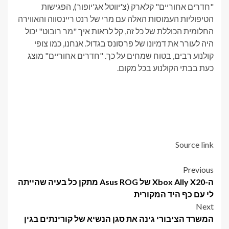
"חדרים אחוריים" קלארק (צ'יווטל אג'יופור), הפגישות
הטיפוליות העמוסות האלה עם מרי של רנט ריינסווה והאווירה
החלומית הכוללת של כל זה, קל לראות איך "מר רובוט" יכול
היה לעורר את דמיונו של פרסונס בגדול. אנחנו, כמו צופי
קולנוע רבים, בטוח שמחים על כך. "חדרים אחוריים" מוצג
כעת בבתי הקולנוע בכל מקום.
Source link
Post
Previous
ה-Xbox Ally X20 של Asus ROG מתקן כל בעיה שהייתה
navigation
לי עם כף היד המקורית
Next
המשרד הציבורי גינה את סגן הנשיא של קורינתים בגין