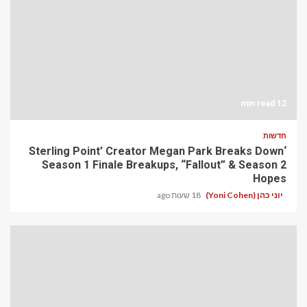
12 min read
חדשות
‘Sterling Point’ Creator Megan Park Breaks Down
Season 1 Finale Breakups, “Fallout” & Season 2
Hopes
יוני כהן (Yoni Cohen)
18 שעות ago