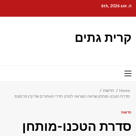
Ski
ה. אוג 6th, 2026
t
conten
קרית גתים
Primary
Menu
Home
חדשות
סדרת הטכנו-מותחן שהיווה השראה לסרט חדרי האחורים של קיין פרסונס
חדשות
סדרת הטכנו-מותחן