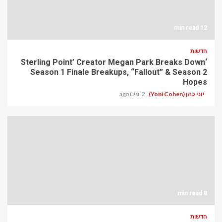
12 min read
חדשות
‘Sterling Point’ Creator Megan Park Breaks Down
Season 1 Finale Breakups, “Fallout” & Season 2
Hopes
יוני כהן (Yoni Cohen)
2 ימים ago
8 min read
חדשות