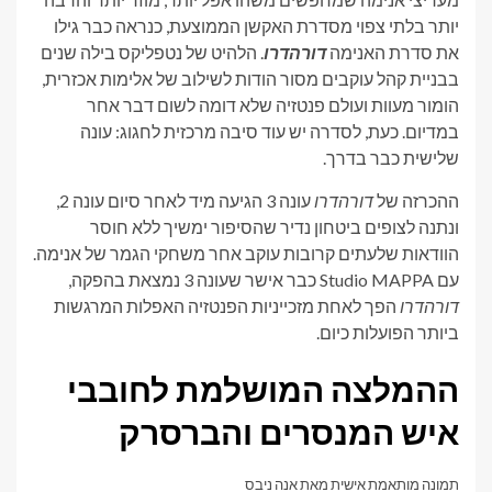
יותר בלתי צפוי מסדרת האקשן הממוצעת, כנראה כבר גילו
את סדרת האנימה
דורהדרו
. הלהיט של נטפליקס בילה שנים
בבניית קהל עוקבים מסור הודות לשילוב של אלימות אכזרית,
הומור מעוות ועולם פנטזיה שלא דומה לשום דבר אחר
במדיום. כעת, לסדרה יש עוד סיבה מרכזית לחגוג: עונה
שלישית כבר בדרך.
ההכרזה של
דורהדרו
עונה 3 הגיעה מיד לאחר סיום עונה 2,
ונתנה לצופים ביטחון נדיר שהסיפור ימשיך ללא חוסר
הוודאות שלעתים קרובות עוקב אחר משחקי הגמר של אנימה.
עם Studio MAPPA כבר אישר שעונה 3 נמצאת בהפקה,
דורהדרו
הפך לאחת מזכייניות הפנטזיה האפלות המרגשות
ביותר הפועלות כיום.
ההמלצה המושלמת לחובבי
איש המנסרים והברסרק
תמונה מותאמת אישית מאת אנה ניבס