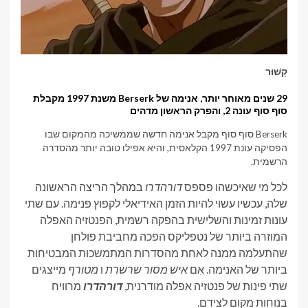
קָשׁוּר
29 שנים מאוחר יותר, אנימה של Berserk משנת 1997 מקבלת
סוף סוף עונה 2, והפרק הראשון מדהים
Berserk סוף סוף מקבל אנימה חדשה שממשיכה מהמקום שבו
הפסיקה עונת 1997 הקלאסית, והיא אפילו טובה יותר מהסדרה
הרשמית.
לכל מי שאיכשהו פספס
דורהדרו
במהלך הריצה הראשונה
שלה, עכשיו עשוי להיות הזמן האידיאלי לקפוץ פנימה. עם שתי
עונות זמינות והשלישית בהפקה רשמית, הפנטזיה האפלה
המוזרה ביותר של נטפליקס הפכה מחביבת פולחן
שהתעלמה ממנה לאחת מהסדרות המתמשכות המבטיחות
ביותר של האנימה. אִם
איש מסור שרשרת
ו
מטורף
מייצגים
שתי פינות של פנטזיה אפלה מודרנית,
דורהדרו
מרוויח
בנוחות מקום לצידם.