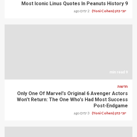
9 Most Iconic Linus Quotes In Peanuts History
יוני כהן (Yoni Cohen)
2 ימים ago
9 min read
חדשות
Only One Of Marvel's Original 6 Avenger Actors
Won't Return: The One Who's Had Most Success
Post-Endgame
יוני כהן (Yoni Cohen)
3 ימים ago