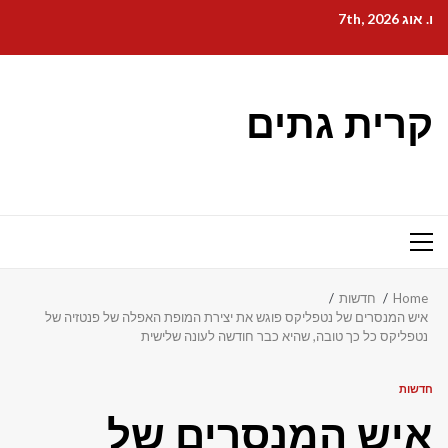
Ski
ו. אוג 7th, 2026
t
conten
קרית גתים
Primary
Menu
Home
חדשות
איש המנסרים של נטפליקס פוגש את יצירת המופת האפלה של פנטזיה של
נטפליקס כל כך טובה, שהיא כבר חודשה לעונה שלישית
חדשות
איש המנסרים של