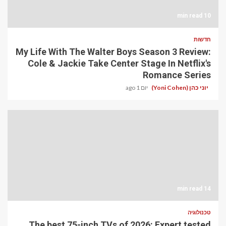
10 min read
חדשות
My Life With The Walter Boys Season 3 Review:
Cole & Jackie Take Center Stage In Netflix's
Romance Series
יוני כהן (Yoni Cohen)
יום 1 ago
14 min read
טכנולוגיה
The best 75-inch TVs of 2026: Expert tested