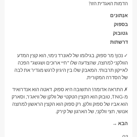
הדמות האגדית הזו?
א
נְתוּנִים
ב
ספוק
ג
טובוק
ד
רשתות
✓ נכון! מר ספוק, בגילומו של לאונרד נימוי, הוא קצין המדע
הוולקני למחצה, שהצדעה שלו "חיי ארוכים ושגשג" הפכה
לאייקון תרבותי. המאבק שלו בין היגיון לרגש מגדיר את לבה
של הסדרה המקורית.
✗ התראה אדומה! התשובה היא ספוק. דאטה הוא אנדרואיד
מ-TNG, טובוק הוא הקצין הטקטי של וולקן של וויאג'ר, וסארק
הוא אביו של ספוק וולקן. רק ספוק הוא הקצין הראשון למחצה
אנושי, חצי וולקני, של הארגון של קירק.
הבא →
03