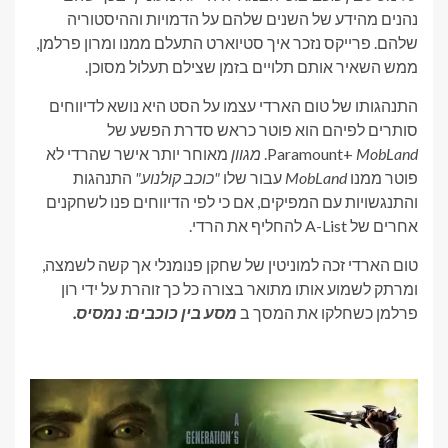
נהנים מהידע של השנים שלהם על הדמויות וההיסטוריה
שלהם. פרייקס נזכר איך סטיוארט התעלם ממנו ומרון פרלמן,
ממש השאיר אותם תלויים בזמן שצילם תעלול מסוכן.
התנהגותו של טום הארדי עצמו על הסט היא נושא לדיווחים
סותרים לפיהם הוא פוטר כראש סדרת הפשע של
MobLand
Paramount+
.
מגוון
מאוחר יותר אישר שהרדי לא
פוטר ממנו
MobLand
עבור שלו
"כוכב קולנוע"
התנהגות
והתנגשויות עם המפיקים, אם כי לפי הדיווחים פנו לשחקנים
אחרים של A-List להחליף את הרדי.
טום הארדי זכה למוניטין של שחקן פנומנלי אך קשה לשמצה,
ומרתק לשמוע אותו מתואר בצורה כל כך זוהרת על ידי רון
פרלמן כשחלקו את המסך ב
מסע בין כוכבים: נמסיס.