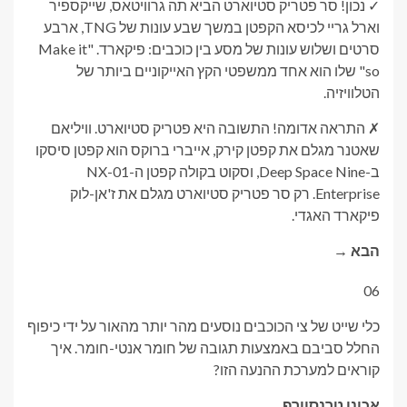
✓ נכון! סר פטריק סטיוארט הביא תה גרוויטאס, שייקספיר
וארל גריי לכיסא הקפטן במשך שבע עונות של TNG, ארבע
סרטים ושלוש עונות של מסע בין כוכבים: פיקארד. "Make it
so" שלו הוא אחד ממשפטי הקץ האייקוניים ביותר של
הטלוויזיה.
✗ התראה אדומה! התשובה היא פטריק סטיוארט. וויליאם
שאטנר מגלם את קפטן קירק, אייברי ברוקס הוא קפטן סיסקו
ב-Deep Space Nine, וסקוט בקולה קפטן ה-NX-01
Enterprise. רק סר פטריק סטיוארט מגלם את ז'אן-לוק
פיקארד האגדי.
הבא →
06
כלי שייט של צי הכוכבים נוסעים מהר יותר מהאור על ידי כיפוף
החלל סביבם באמצעות תגובה של חומר אנטי-חומר. איך
קוראים למערכת ההנעה הזו?
א
כונן טרנסוורפ