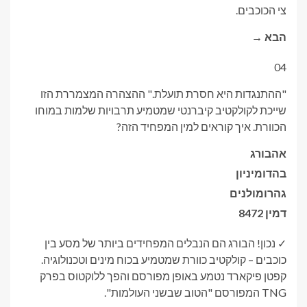
צי הכוכבים.
הבא →
04
"ההתנגדות היא חסרת תועלת." ההצהרה המצמררת הזו
שייכת לקולקטיב קיברנטי שמטמיע תרבויות שלמות במוחו
הכוורת. איך קוראים למין המפחיד הזה?
א
הבורג
ב
הדומיניון
ג
הרומולנים
ד
מין 8472
✓ נכון! הבורג הם הנבלים המפחידים ביותר של מסע בין
כוכבים – קולקטיב כוורת שמטמיע בכוח מינים וטכנולוגיה.
קפטן פיקארד נטמע באופן מפורסם והפך ללוקטוס בפרק
TNG המפורסם "הטוב שבשני העולמות".