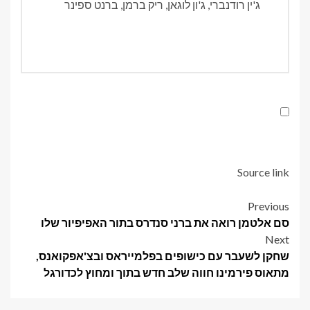
ג'ין רודנברי, ג'ון לוגאן, ריק ברמן, ברנט ספינר
Source link
Post
Previous
סם אלטמן רואה את ברני סנדרס בתור האפיפיור שלו
navigation
Next
שחקן לשעבר עם כישופים בפלמייראס ובצ'אפקואנס,
מתאוס פירמינו חווה שלב חדש בתוך ומחוץ לכדורגל