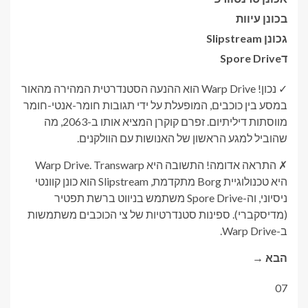
ב
כונן עיוות
ג
כונן Slipstream
ד
Spore Drive
✓ נכון! Warp Drive הוא ההנעה הסטנדרטית המהירה מהאור
במסע בין כוכבים, המופעלת על ידי תגובות חומר-אנטי-חומר
מווסתות דיליתיום. זפרם קוקרן המציא אותו ב-2063, מה
שהוביל למגע הראשון של האנושות עם הוולקנים.
✗ התראה אדומה! התשובה היא Warp Drive. Transwarp
היא טכנולוגיית Borg מתקדמת, Slipstream הוא כונן קוונטי
ניסיוני, וה-Spore Drive משתמש בניווט ברשת תפטיר
(מדיסקברי). ספינות סטנדרטיות של צי הכוכבים משתמשות
ב-Warp Drive.
הבא →
07