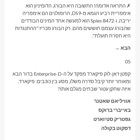
✗ התראה אדומה! התשובה היא הבורג. הדומיניון הוא
אימפריית רביע הגמא מ-DS9, הרומולנים הם אימפריה
יריבה, ו-Spies 8472 הוא למעשה אחד המינים הבודדים
שהבורג עצמם חוששים מהם. רק הבורג מכריז "ההתנגדות
היא חסרת תועלת".
הבא →
05
קפטן ז'אן-לוק פיקארד מפקד על ה-Enterprise-D בדור הבא
ומאוחר יותר קיבל סדרה משלו, מסע בין כוכבים: פיקארד.
איזה שחקן עטור שבחים מגלם אותו?
א
וויליאם שאטנר
ב
אייברי ברוקס
ג
פטריק סטיוארט
ד
סקוט בקולה