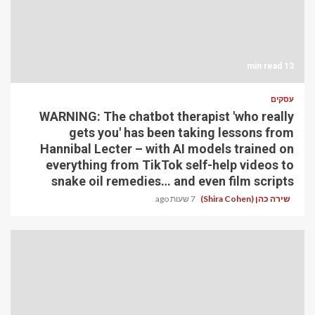
13 min read
עסקים
WARNING: The chatbot therapist 'who really
gets you' has been taking lessons from
Hannibal Lecter – with AI models trained on
everything from TikTok self-help videos to
snake oil remedies… and even film scripts
שירה כהן (Shira Cohen)
7 שעות ago