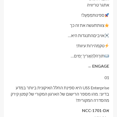
אתגר טריוויה
ספינות
מִפְעָל!
צוות
תעשה את זה כך
אויבים
התנגדות היא…
טק
מהירות עיוות!
תוֹרָה
לְהַאֲרִיך יָמִים…
ENGAGE →
01
USS Enterprise היא ספינת החלל האיקונית ביותר במדע
בדיוני. מהו מספר הרישום של הארגון המקורי של קפטן קירק
מהסדרה המקורית?
א
NCC-1701-D