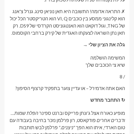
✗ התראה אדומה! התשובה היא חאן נוניאן סינג. גנרל צ'אנג
הוא קלינגוני ממסע בין כוכבים VI, Q הוא הטריקסטר הכל יכול
של TNG, וגול דוקאט הוא האנטגוניסט הקרדסי של DS9. רק
חאן נתן השראה לצעקתו האגדית של קירק ברחבי הקוסמוס.
גלה את הציון שלי →
המשימה הושלמה
שיא צי הכוכבים שלך
/ 8
האם אתה אדמירל – או עדיין צוער בתפקיד קרצוף הסיפון?
↻ התחבר מחדש
מופיע כאורח אצל ג'ונתן פרייקס וברנט ספינר
הפלת שמות…
ודברים אחרים
פודקאסט, רון פרלמן נזכר בחיבה בעבודה עם
טום הארדי, איתו הוא הפך
"ניצנים."
פרלמן לבש תותבות