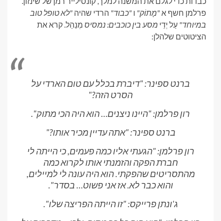
כבדות כדי לגלם את המשנה למלך, קונסילייר רמן של שינזון.
פרלמן חשף א
"מָתוֹק"
ו
"כבוד"
הרדי שהיה
"לא טופל טוב
במיוחד"
עַל יְדֵי
מסע בין כוכבים: נמסיס
מְנַהֵל. קרא את
הציטוטים שלהלן:
ברנט ספינר: "דיברת בכלל עם טום הארדי על
הסרט הזה?"
רון פרלמן: "היינו ניצנים… הוא היה הכי מתוק".
ברנט ספינר: "אתה עדיין מכיר אותו?"
רון פרלמן: "הגעתי אליו כמה פעמים, כי הייתה לי
חברת הפקה והזמנתי אותו לקרוא כמה
מהתסריטים שהפקתי. הוא היה עונה לי למיילים,
והוא כבר לא. אז אני פשוט… בסדר".
ג'ונתן פרייקס: "זו הייתה הפריצה שלו".