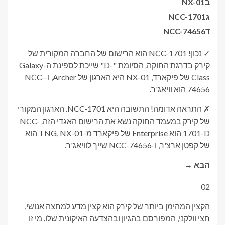
ב
NX-01
ג
NCC-1701
ד
NCC-74656
✓ נכון! NCC-1701 הוא הרישום של החברה המקורית של
קירק בדרגת החוקה. הסיומת "-D" שייכת לספינת ה-Galaxy
Class של פיקארד, NX-01 היא הארגון של Archer, ו-NCC-
74656 הוא וויאג'ר.
✗ התראה אדומה! התשובה היא NCC-1701. הארגון המקורי
של קירק במעמד החוקה נשא את הרישום האגדי הזה. NCC-
1701-D הוא Enterprise של פיקארד מ-TNG, NX-01 הוא
של קפטן ארצ'ר, ו-NCC-74656 שייך לוויאג'ר.
הבא →
02
הקצין המהימן ביותר של קירק הוא קצין מדע למחצה אנושי,
חצי וולקני, המפורסם בהגיון ובהצדעה האיקונית שלו. מי זו