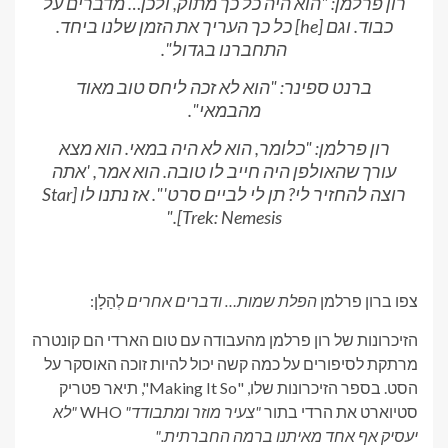
רון פרלמן: "הוא היה כל כך מתוק, ולכן… מדברים על
כבוד. וגם [he] כל כך העריך את הזמן שלנו ביחד.
התחברנו בגדול".
ברנט ספינר: "הוא לא זכה ליחס טוב מאוד
מהבמאי".
רון פרלמן: "כלומר, הוא לא היה במאי. הוא מצא
עורך שהאולפן היה חייב לו טובה. הוא אמר, 'אתה
רוצה להחזיר לי? תן לי לביים סרט'". אז נתנו לו [Star
Trek: Nemesis]."
צפו ברון פרלמן
הפלת שמות… ודברים אחרים
לְהַלָן:
הזיכרונות של רון פרלמן מהעבודה עם טום הארדי הם קונטרה
מרתקת לסיפורים על כמה קשה יכול להיות זוכה האוסקר על
הסט. בספר הזיכרונות שלו, "Making It So", תיאר פטריק
סטיוארט את הרדי בתור
"צעיר מוזר ומתבודד"
WHO
"לא
יעסיק אף אחד מאיתנו ברמה החברתית."