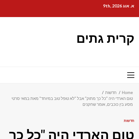
Ski
א. אוג 9th, 2026
t
conten
קרית גתים
Primary
Menu
Home
חדשות
טום הארדי היה "כל כך מתוק" אבל "לא טופל טוב במיוחד" מאת במאי סרטי
מסע בין כוכבים, אומר שחקנים
חדשות
טום הארדי היה "כל כך