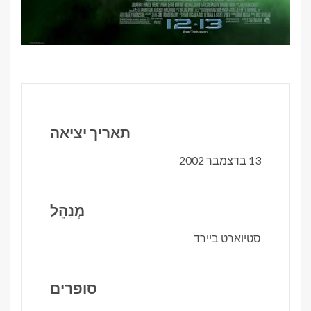
תאריך יציאה
13 בדצמבר 2002
מְנַהֵל
סטיוארט ביירד
סופרים