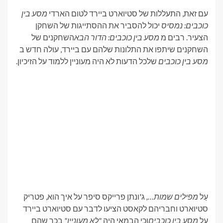
עם זאת, התעללות של סטיוארט ביירד לטום הארדי
מסע בין
כוכבים: נמסיס
יכול להסביר את ההסתייגות של השחקן
הצעיר. רבים מ
מסע בין כוכבים: הדור הבא
השחקנים של
השחקנים שיתפו את התלונות שלהם עם ביירד, עולה חדש ב
מסע בין כוכבים
שלכל הדעות לא היה מעוניין ללמוד על הזיכיון.
עַל
מפילים שמות…,
ג'ונתן פרייקס סיפר על איך הוא, פטריק
סטיוארט וחבריהם לקאסט הציעו לדבר עם סטיוארט ביירד
על
מסע בין כוכבים
וכי הבמאי היה
"לא מעוניין"
בכך שהם