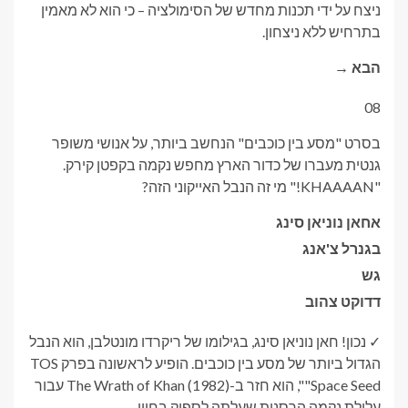
ניצח על ידי תכנות מחדש של הסימולציה – כי הוא לא מאמין
בתרחיש ללא ניצחון.
הבא →
08
בסרט "מסע בין כוכבים" הנחשב ביותר, על אנושי משופר
גנטית מעברו של כדור הארץ מחפש נקמה בקפטן קירק.
"KHAAAAN!" מי זה הנבל האייקוני הזה?
א
חאן נוניאן סינג
ב
גנרל צ'אנג
ג
ש
ד
דוקט צהוב
✓ נכון! חאן נוניאן סינג, בגילומו של ריקרדו מונטלבן, הוא הנבל
הגדול ביותר של מסע בין כוכבים. הופיע לראשונה בפרק TOS
"Space Seed", הוא חזר ב-The Wrath of Khan (1982) עבור
עלילת נקמה הרסנית שעלתה לספוק בחייו.