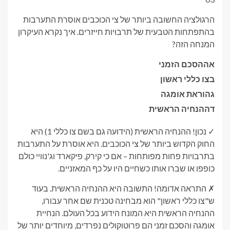
הרגולציה החשובה ביותר של צי הכוכבים אוסרת התערבות
בהתפתחות הטבעית של תרבויות חייזרים. איך נקרא העיקרון
המנחה הזה?
א
ההסכם הזמני
ב
צו כללי ראשון
ג
הוראת אומגה
ד
ההנחיה הראשית
✓ נכון! ההנחיה הראשית (הידועה גם בשם צו כללי 1) היא
החוק הקדוש ביותר של צי הכוכבים. היא אוסרת על התערבות
בתרבויות פחות מפותחות – אם כי קירק, פיקארד וג'נוויי כולם
כופפו או שברו אותו כשחיים היו על כף המאזניים.
✗ התראה אדומה! התשובה היא ההנחיה הראשית. בעוד
ש"צו כללי ראשון" הוא מבחינה טכנית שם אחר עבורו,
ההנחיה הראשית היא המונח הידוע בכל העולם. הנחיית
אומגה והסכם זמני הם פרוטוקולים נפרדים, מיוחדים יותר של