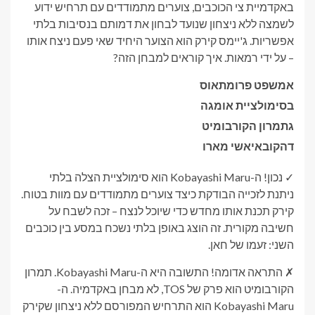
באקדמיית צי הכוכבים, צוערים מתמודדים עם תרחיש ידוע
לשמצה ללא ניצחון שנועד לבחון את דמותם בנסיבות בלתי
אפשריות. ג'יימס קירק הוא הצוער היחיד שאי פעם ניצח אותו
– על ידי רמאות. איך קוראים למבחן הזה?
א
משפט פרומתאוס
ב
סימולציית אומגה
ג
תמרון הקורבומיט
ד
הקובאיאשי מארו
✓ נכון! ה-Kobayashi Maru הוא סימולציית הצלה בלתי
ניתנת לזכייה הבודקת כיצד צוערים מתמודדים עם מוות בטוח.
קירק תכנת אותו מחדש כדי שיוכל לנצח – זכה לשבח על
חשיבה מקורית. זה הוצג באופן בלתי נשכח במסע בין כוכבים
השני: זעמו של חאן.
✗ התראה אדומה! התשובה היא ה-Kobayashi Maru. תמרון
הקורבומיט הוא פרק של TOS, לא מבחן באקדמיה. ה-
Kobayashi Maru הוא התרחיש המפורסם ללא ניצחון שקירק