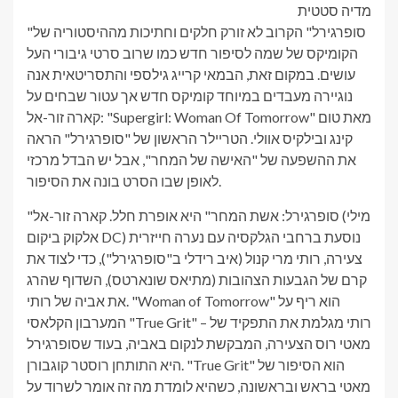
מדיה סטטית
"סופרגירל" הקרוב לא זורק חלקים וחתיכות מההיסטוריה של
הקומיקס של שמה לסיפור חדש כמו שרוב סרטי גיבורי העל
עושים. במקום זאת, הבמאי קרייג גילספי והתסריטאית אנה
נוגיירה מעבדים במיוחד קומיקס חדש אך עטור שבחים על
קארה זור-אל: "Supergirl: Woman Of Tomorrow" מאת טום
קינג ובילקיס אוולי. הטריילר הראשון של "סופרגירל" הראה
את ההשפעה של "האישה של המחר", אבל יש הבדל מרכזי
לאופן שבו הסרט בונה את הסיפור.
"סופרגירל: אשת המחר" היא אופרת חלל. קארה זור-אל (מילי
אלקוק ביקום DC) נוסעת ברחבי הגלקסיה עם נערה חייזרית
צעירה, רותי מרי קנול (איב רידלי ב"סופרגירל"), כדי לצוד את
קרם של הגבעות הצהובות (מתיאס שונארטס), השדוף שהרג
את אביה של רותי. "Woman of Tomorrow" הוא ריף על
המערבון הקלאסי "True Grit" – רותי מגלמת את התפקיד של
מאטי רוס הצעירה, המבקשת לנקום באביה, בעוד שסופרגירל
היא התותחן רוסטר קוגבורן. "True Grit" הוא הסיפור של
מאטי בראש ובראשונה, כשהיא לומדת מה זה אומר לשרוד על