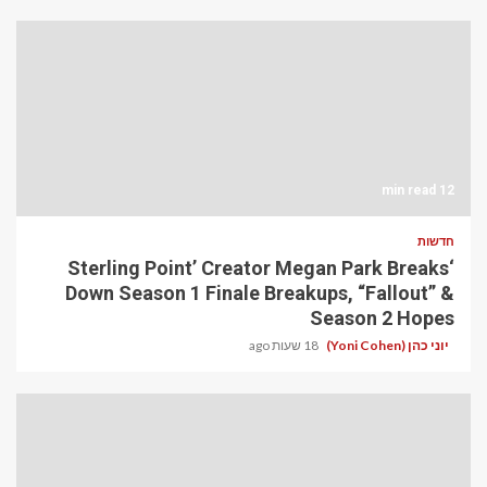
12 min read
חדשות
‘Sterling Point’ Creator Megan Park Breaks
Down Season 1 Finale Breakups, “Fallout” &
Season 2 Hopes
יוני כהן (Yoni Cohen)
18 שעות ago