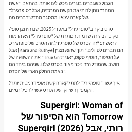
הגבול כשגברים בוגרים מכשילים אותה. בהתאם, "אשת
המחר" נותן לרותי את הקשת המרכזית, אבל "סופרגירל"
ממסגר מחדש דברים מה-POV של קארה.
/סרט ביקר ב"סופרגירל" באפריל 2025, שם היחצן סופי
סקוט הבהירה שדמות הכותרת של "סופרגירל" היא הדמות
הראשית: "זה הסרט של סופרגירל. זה הסרט של סופרגירל,
אבל [Kara and Ruthye] הם חברים לטיולים." תוך שהוא מציין
את ההשפעה של "True Grit" על הסיפור, הוסיף סקוט, "אני
חושב שהמודל הזה ניכר מאוד בסרט שלנו. שניהם ביחד הם
באמת החלק הארי של הסרט".
איך עשוי "סופרגירל" לתת לקארה קשת אופי דרמטית יותר?
הקמפיין השיווקי של הסרט עשוי להכיל רמזים.
Supergirl: Woman of
Tomorrow הוא הסיפור של
רותי, אבל Supergirl (2026)