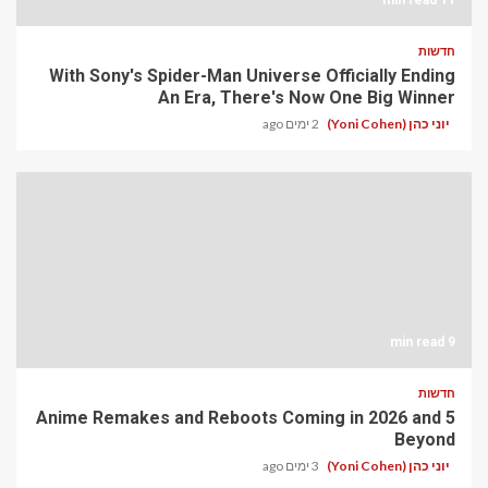
חדשות
With Sony's Spider-Man Universe Officially Ending
An Era, There's Now One Big Winner
יוני כהן (Yoni Cohen)
2 ימים ago
9 min read
חדשות
5 Anime Remakes and Reboots Coming in 2026 and
Beyond
יוני כהן (Yoni Cohen)
3 ימים ago