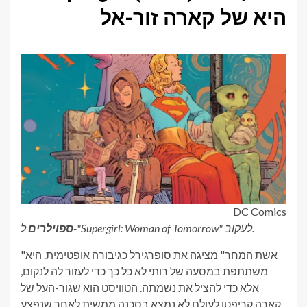
היא של קארה זור-אל
DC Comics
ל-"Supergirl: Woman of Tomorrow" לעקוב.
ספוילרים
"אשת המחר" מציגה את סופרגירל כגיבורה אופטימית. היא
משתתפת במסעה של רותי לא כל כך כדי לעזור לה לנקום,
אלא כדי להציל את נשמתה. הטוויסט הוא שגור-העל של
קארה קריפטו לעולם לא נמצא בסכנה ממשית לאחר שנפצע