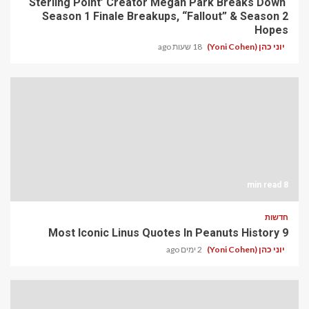
‘Sterling Point’ Creator Megan Park Breaks Down
Season 1 Finale Breakups, “Fallout” & Season 2
Hopes
יוני כהן (Yoni Cohen)
18 שעות ago
8 min read
חדשות
9 Most Iconic Linus Quotes In Peanuts History
יוני כהן (Yoni Cohen)
2 ימים ago