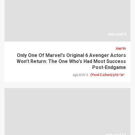
9 min read
חדשות
Only One Of Marvel's Original 6 Avenger Actors
Won't Return: The One Who's Had Most Success
Post-Endgame
יוני כהן (Yoni Cohen)
2 ימים ago
11 min read