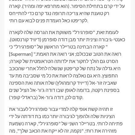
על ידי קרם בתחילת הסיפור. (הוא מתרפא יפה ומהיר). קארה
רק טוענת שהיא צריכה תרופה נגד קרם כדי להתייחס
לקריפטו כאל העמדת פנים לבוא עם רותי.
לעומת זאת, "סופרגירל" משווקת את הגרסה שלה לקארה
כאנטי-גיבורה וצינית יותר מבן דודה סופרמן (דיוויד קורנסווט).
קארה הבחינה בטריילר הראשון של "סופרגירל" כי "
[Superman] רואה את הטוב שבכולם; אני רואה את האמת."
הסרט גם הולך לחקור את ילדותה הטראומטית של קארה;
היא גדלה על נתח של קריפטון שנשלח לחלל אחרי שהכוכב
התפוצץ. היא גם נאלצה לראות את כל מי שסביבה מת עד
שאביה זור-אל (דייויד קרומהולץ) שלח אותה ואת הספינה
בספינת רקטה, בדומה לאופן שבו דודה ג'ור-אל הציל שנים
קודם לכן, דודה ג'ור-אל (בראדלי קופר).
זו תהיה קשת אופי קלה למדי עבור סופרגירל לעבור את
הציניות שלה ולהפוך לגיבורה יותר כמו בת דודתה על ידי
פתיחה לרותי. בטריילר השני של "סופרגירל", קארה נשמעת
מזהירה את רותי, "נקמה, זה לא ייקח את הכאב שלך", מה