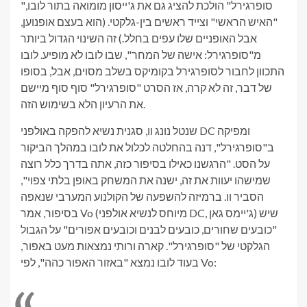
"סופרגירל" הולכת להציג גם את ג'ייסון מומואה בתור לובו,
"האיש הראשי" וצייד ראשים בין-גלקטי. (הוא בעצם אופנוען,
אבל האופניים שלו עפים בחלל.) זה השינוי הגדול ביותר
מ"סופרגירל: אישה של המחר", שבו לובו לא מופיע. לובו
התכוון לחבור לסופרגירל בקומיקס בשלב מסוים, אבל, בסופו
של דבר, זה לא קרה, אז הסרט "סופרגירל" סוף סוף מיישם
את הרעיון הלא בשימוש הזה.
שנטל נונג וו, סגנית נשיא להפקה באולפני DC ומפיקה
ב"סופרגירל", דנה בהחלטה לכלול את לובו במהלך הביקור
על הסט. "הרגשנו כאילו בסיפור כזה, אתה בדרך כלל רוצה
שמישהו יעוות את זה, ישנה את המשחק באופן בלתי צפוי",
הסביר וו. ברמיזה להשפעה של הקולנוע המערבי שנאפה
בסיפור, אמר Vo (מיוחס לנשיא אולפני DC, ג'יימס גאן) שיש
"כובעים שחורים, כובעים לבנים וכובעים אפורים" על הגבול
הגלקטי של "סופרגירל". קארה ורותי נמצאות מעט באפור,
בעוד לובו נמצא "באזור האפור כהה", לפי Vo: