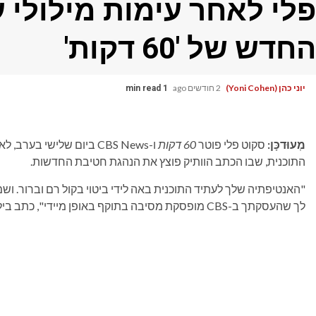
פלי לאחר עימות מילולי 
החדש של '60 דקות'
יוני כהן (Yoni Cohen)
2 חודשים ago
1 min read
מְעוּדכָּן:
סקוט פלי פוטר
60 דקות
ו-CBS News ביום שלישי 
התוכנית, שבו הכתב הוותיק פוצץ את הנהגת חטיבת החדשות.
לך שהעסקתך ב-CBS מופסקת מסיבה בתוקף באופן מיידי", כתב בילטון במכתב לפלי, להלן.