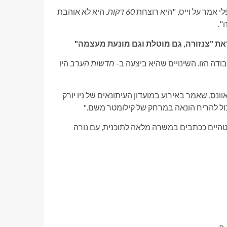
לי אמר על וייס, "היא רוצחת
60 דקות
. היא לא אוהבת
".
בודה הזו. השינויים שהיא ביצעה ב-
חדשות הערב
היו
נס, שאמר באירוע במועדון העיתונאים של ניו יורק
"יכול להריח הונאה במרחק של קילומטר משם."
ן ורטהיים ככתבים במשרה מלאה לתוכנית, עם נורה