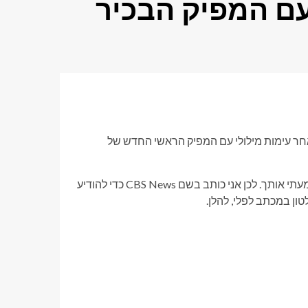
עם המפיק הבכיר
בערב, לאחר עימות מילולי עם המפיק הראשי החדש של
"האנטיפתיה שלך לעתיד התוכנית באה לידי ביטוי בקול רם וברור. ושמעתי אותך. לכן אני כותב בשם CBS News כדי להודיע ​​