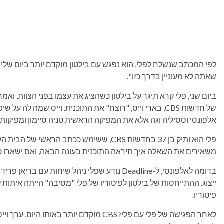
לפי המכתב שנשלח לפלי, הוא נפגש עם בילטון מוקדם יותר ביום שלי
שאתה לא מעוניין בדרך כזו".
ביום שני, פלי קרא תיגר על בילטון כשהציג את עצמו בפני הצוות, וא
של חדשות CBS, בארי וייס, "רוצח" את התוכנית. וייס שמה לה על שיפוץ של
אלפונסי וססיליה וגה אלא את המפיקה הראשית טניה סיימון ומפיקות 
פלי הוא ותיק בן 37 ​​בחדשות CBS, ששימש ככתב הראשי של הבית הלבן וכעוגן של
משאירים את השאלה איך תיראה התוכנית בעונה הבאה, ואם ישארו כ
בדומה לאלפונסי, ל-Deadline נודע שפלי ניהל שיחות
ייצוג. ההתייחסות של בילטון לפיטוריו של פלי "מסיבה" הייתה אי
פיטוריו.
לאחר הפגישה של פלי עם פליז CBS מוקדם יותר