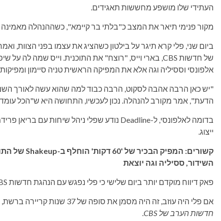
העתידי שלו מושפע מחששות תאגידים.
מקור פנימי תיאר את המצב כ"בלתי בר קיימא", כשההנהלה מאמינה ש
ביום שני, פלי קרא תיגר על בילטון כשהציג את עצמו בפני הצוות, וא
של חדשות CBS, בארי וייס, "רוצח" את התוכנית. וייס שמה לה על שיפוץ של
אלפונסי וססיליה וגה אלא את המפיקה הראשית טניה סיימון ומפיקות 
"יש כאן הרבה אהבה לסקוט, הרבה כבוד למה שהוא עשה לאורך השנ
הדעת", אמר מקורב להנהלה. נכון לעכשיו, התחושה היא ש"הכל עומד ל
בדומה לאלפונסי, ל-Deadline נודע שפלי ניהל שיחות
ייצוג.
השידור, ססיליה וגה יוצאת
פאק דיווח מוקדם יותר ביום שלישי כי פלי נפגש עם הנהגת חדשות CBS אך שני הצדדים לא מצאו מכנה משותף.
אם פלי היה עוזב, זה היה מסמן את סופה של 37 שנות קריירה ברשת, עם קדנציות ככתב הראשי של הבית הלבן וכעוגן של
חדשות הערב של CBS
.