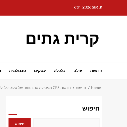
Ski
ה. אוג 6th, 2026
t
conten
קרית גתים
חדשות
עולם
כלכלה
עסקים
טכנולוגיה
ת
Home
חדשות
חדשות CBS מפסיקה את החוזה של סקוט פלי לאחר עימות מילולי עם המפיק הבכיר החדש של '60 דקות'
חיפוש
חיפוש