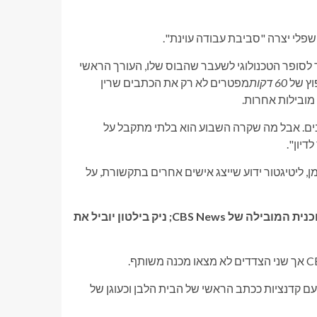
פלי יצרה "סביבת עבודה עוינת".
מר לסופר הטכנולוגי לשעבר שהבוס שלו, העורך הראשי
60 דקות
מפטרים לא רק את הכתבים שרין
מובילות אחרות.
ים. אבל מה שקרה השבוע הוא בלתי מתקבל על
דיון".
 עם בריאן פרידמן, ליטיגטור ידוע שייצג אישים אחרים בתקשורת, על
קשורים: המפיק הבכיר של '60 דקות' הוחלף ב-Shakeup של התוכנית המובילה של CBS News; ניק בילטון יוביל את