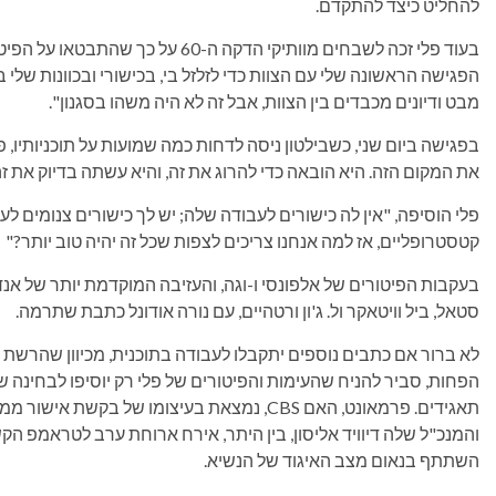
להחליט כיצד להתקדם.
בעוד פלי זכה לשבחים מוותיקי הדקה ה-0
הפגישה הראשונה שלי עם הצוות כדי לזלזל בי, בכישורי ובכוונות שלי בחו
מבט ודיונים מכבדים בין הצוות, אבל זה לא היה משהו בסגנון".
בפגישה ביום שני, כשבילטון ניסה לדחות כמה שמועות על תוכניותיו, פ
את המקום הזה. היא הובאה כדי להרוג את זה, והיא עשתה בדיוק את זה
פלי הוסיפה, "אין לה כישורים לעבודה שלה; יש לך כישורים צנומים לע
קטסטרופליים, אז למה אנחנו צריכים לצפות שכל זה יהיה טוב יותר?"
בעקבות הפיטורים של אלפונסי ו-וגה, והעזיבה המוקדמת יותר של אנ
סטאל, ביל וויטאקר ול. ג'ון ורטהיים, עם נורה אודונל כתבת שתרמה.
לא ברור אם כתבים נוספים יתקבלו לעבודה בתוכנית, מכיוון שהרשת 
הפחות, סביר להניח שהעימות והפיטורים של פלי רק יוסיפו לבחינ
תאגידים. פרמאונט, האם CBS, נמצאת בעיצומו של 
והמנכ"ל שלה דיוויד אליסון, בין היתר, אירח ארוחת ערב לטראמפ הק
השתתף בנאום מצב האיגוד של הנשיא.