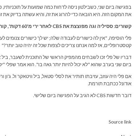
בפגישה ביום שני, כשבילטון ניסה לדחות כמה שמועות על תוכניותיו, פ
את המקום הזה. היא הובאה כדי להרוג את זה, והיא עשתה בדיוק את זה
קשורים: ססיליה וגה מפוצצת את CBS לאחר ירי מ'60 דקות', קוראת "צנזורה, גם מוטלת וגם מונעת מעצמה"
פלי הוסיפה, "אין לה כישורים לעבודה שלה; יש לך כישורים צנומים לע
קטסטרופליים, אז למה אנחנו צריכים לצפות שכל זה יהיה טוב יותר?"
דבריו של פלי זכו לשבחים מהמפיק הראשי של התוכנית לשעבר, ביל אוו
ביום שני בערב שהוא "לא יכול להיות יותר גאה בו". הוא אמר שפלי 
אם פלי היה עוזב, עזיבתו תותיר את לסלי סטאל, ביל וויטאקר ול. ג'ו
אודונל ככתבת תורמת.
דובר חדשות CBS לא הגיב על הפגישה ביום שלישי.
Source link