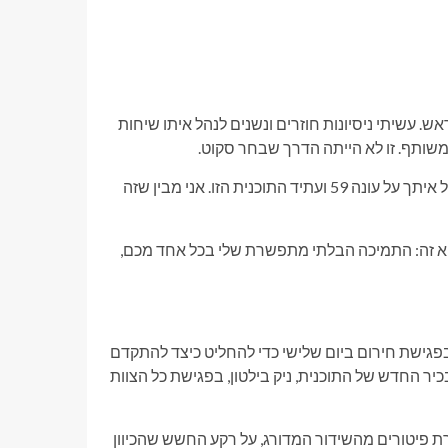
ש. עשיתי ניסיונות חוזרים ונשנים לנהל איתו שיחות
משותף. זו לא הייתה הדרך שבחר סקוט.
מה שאני מצטער ביותר הוא שהמצב הזה הפריע לשיחה שקיוויתי לנהל איתך על עונה 59 ועתיד התוכנית הזו. אני מבין שזה
וא זה: התמיכה הבלתי מתפשרת שלי בכל אחד מכם,
 בארי וייס והנהגת CBS News היו בפגישת חירום ביום שלישי כדי להחליט כיצד להתקדם
יר החדש של התוכנית, ניק בילטון, בפגישת כל הצוות
ת פיטורים מהשידור המדורג, על רקע החשש שהכיוון