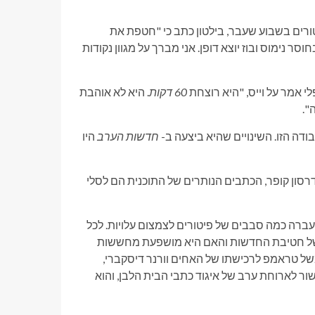
6 על כך שהתבטאו על הפיטורים בשבוע שעבר, בילטון כתב כי "חטפת את
סר נימוס ובוז יוצא דופן. אני מברך על מגוון נקודות
לי אמר על וייס, "היא רוצחת
60 דקות
. היא לא אוהבת
".
בודה הזו. השינויים שהיא ביצעה ב-
חדשות הערב
היו
דרסון קופר, הכתבים הנותרים של התוכנית הם לסלי
עברה כמה סבבים של פיטורים לצמצום עלויות. לכל
ה של חטיבת החדשות והאם היא מושפעת מחששות
בקשת אישור ממשל טראמפ לרכישתו של האחים וורנר דיסקברי,
שור לארוחת ערב של איגוד כתבי הבית הלבן, והוא