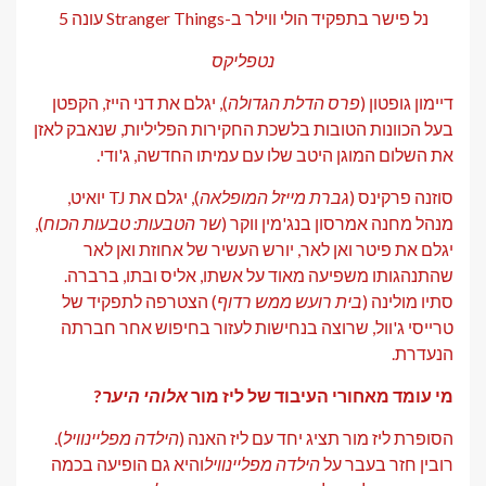
נל פישר בתפקיד הולי ווילר ב-Stranger Things עונה 5
נטפליקס
דיימון גופטון (
פרס הדלת הגדולה
), יגלם את דני הייז, הקפטן
בעל הכוונות הטובות בלשכת החקירות הפליליות, שנאבק לאזן
את השלום המוגן היטב שלו עם עמיתו החדשה, ג'ודי.
סוזנה פרקינס (
גברת מייזל המופלאה
), יגלם את TJ יואיט,
מנהל מחנה אמרסון בנג'מין ווקר (
שר הטבעות: טבעות הכוח
),
יגלם את פיטר ואן לאר, יורש העשיר של אחוזת ואן לאר
שהתנהגותו משפיעה מאוד על אשתו, אליס ובתו, ברברה.
סתיו מולינה (
בית רועש ממש רדוף
) הצטרפה לתפקיד של
טרייסי ג'וול, שרוצה בנחישות לעזור בחיפוש אחר חברתה
הנעדרת.
מי עומד מאחורי העיבוד של ליז מור
אלוהי היער
?
הסופרת ליז מור תציג יחד עם ליז האנה (
הילדה מפליינוויל
).
רובין חזר בעבר על
הילדה מפליינוויל
והיא גם הופיעה בכמה