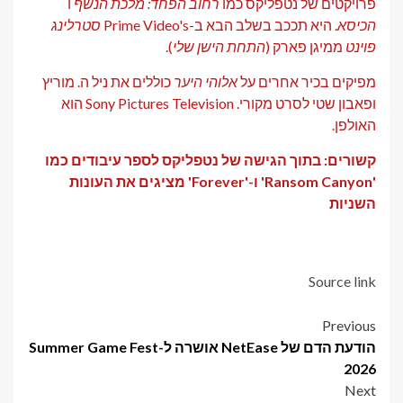
פרויקטים של נטפליקס כמו
רחוב הפחד: מלכת הנשף
ו
הכיסא
. היא תככב בשלב הבא ב-Prime Video's
סטרלינג
פוינט
ממיגן פארק (
התחת הישן שלי
).
מפיקים בכיר אחרים על
אלוהי היער
כוללים את ניל ה. מוריץ
ופאבון שטי לסרט מקורי. Sony Pictures Television הוא
האולפן.
קשורים: בתוך הגישה של נטפליקס לספר עיבודים כמו
'Ransom Canyon' ו-'Forever' מציגים את העונות
השניות
Source link
Post
Previous
הודעת הדם של NetEase אושרה ל-Summer Game Fest
navigation
2026
Next