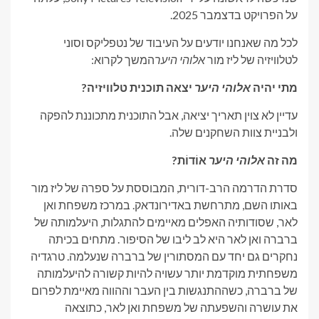
על הפרויקט בדצמבר 2025.
לכל מה שאנחנו יודעים על העיבוד של נטפליקס וסוני
לטלוויזיה של ליז מור
אלוהי היער
המשך לקרוא:
מתי יהיה
אלוהי היער
יצאה תוכנית טלוויזיה?
עדיין לא צוין תאריך יציאה, אבל התוכנית מתכוננת להפקה
ולבניית צוות השחקנים שלה.
מה זה
אלוהי היער
אוֹדוֹת?
סדרת הדרמה הרב-דורית, המבוססת על ספרה של ליז מור
באותו השם, מתרחשת באדירונדאק. במרכז משפחת ואן
לאר, שסודותיה האפלים מאיימים להתגלות, היעלמותה של
ברברה ואן לאר היא לב ליבו של הסיפור. מתחים בכיתה
נחקרים גם יחד עם המסתורין של ברברה שנעלמה. טרגדיה
משפחתית מוקדמת יותר עשויה להיות קשורה להיעלמותה
של ברברה, כשההתנגשות בין העבר וההווה מאיימת לפרום
את עושרה והשפעתה של משפחת ואן לאר, כתוצאה