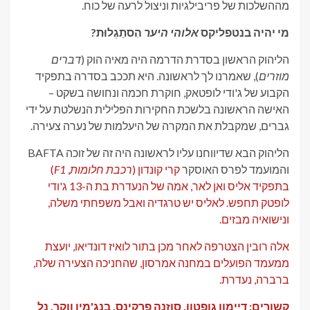
מההשלכות של פריבילגיות וניצול לרעה של כוח.
מי יהיה בנטפליקס
אלוהי היער
הִסתַגְלוּת?
הליהוק הראשון בסדרת הדרמה היה מאיה הוק (
דברים
מוזרים
), שאמרנו לך לראשונה. היא תככב בסדרה בתפקיד
הקבוע של ג'ודי לופטאק, חוקרת חכמה ונחושה בשקט –
האישה הראשונה בלשכת החקירות הפלילית הנשלטת על ידי
גברים, שמקבלת את המקרה של היעלמות של נערה צעירה.
הליהוק הבא שדיווחנו עליו לראשונה היה זה של זוכה BAFTA
והמועמד לפרס האוסקר
קרי קונדון (
רכבת חלומות
,
F1
)
בתפקיד אליס ואן לאר, אמה של הנעדרת בת ה-13 ג'ודי
לופטק תחפש. לאליס יש טרגדיה ואבל משפחתי משלה,
ונישואיה מבזים.
אלה רובין הצטרפה לאחר מכן בתור לואיז דונדיאו, יועצת
ממעמד הפועלים במחנה אמרסון, שהחניכה הצעירה שלה,
ברברה, נעדרת.
קשורים: דיימון גופטון, סוזנה פרקינס, בנג'מין ווקר, נל