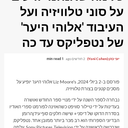
על סוני טלוויזיה ועל
העיבוד 'אלוהי היער'
של נטפליקס עד כה
יוני כהן (Yoni Cohen)
2 חודשים ago
1 min read
פורסם ב-2 ביולי 2024, Liz Moore's
אלוהי היער
יופיע על
מסכים קטנים בצורת טלוויזיה.
נבחרה לספר השנה על ידי מנויי ספר החודש ואושרה
בעדינות על ידי טיילור סוויפט כשהאזינה לפורמט ספרי האודיו
בסדרת הדוקו של דיסני+ שישה חלקים
סוף עידן
הרומן
הבדיוני הספרותי הוא רב מכר ביותר ממובן אחד. נטפליקס,
שנרכשה לראשונה על ידי Sony Pictures Television, עלתה