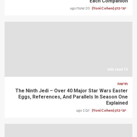
Each Companion
יוני כהן (Yoni Cohen)
20 שעות ago
15 min read
חדשות
The Ninth Jedi – Over 40 Major Star Wars Easter
Eggs, References, And Parallels In Season One
Explained
יוני כהן (Yoni Cohen)
יום 1 ago