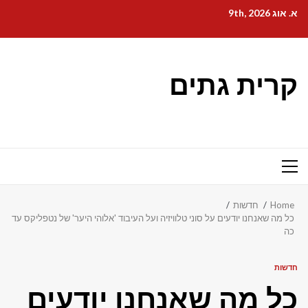
Ski
א. אוג 9th, 2026
t
conten
קרית גתים
Primary
Menu
Home
חדשות
כל מה שאנחנו יודעים על סוני טלוויזיה ועל העיבוד 'אלוהי היער' של נטפליקס עד
כה
חדשות
כל מה שאנחנו יודעים