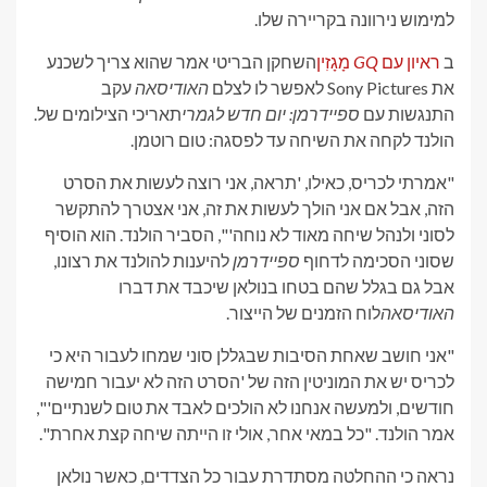
למימוש נירוונה בקריירה שלו.
ב
ראיון עם
GQ
מָגָזִין
השחקן הבריטי אמר שהוא צריך לשכנע
את Sony Pictures לאפשר לו לצלם
האודיסאה
עקב
התנגשות עם
ספיידרמן: יום חדש לגמרי
תאריכי הצילומים של.
הולנד לקחה את השיחה עד לפסגה: טום רוטמן.
"אמרתי לכריס, כאילו, 'תראה, אני רוצה לעשות את הסרט
הזה, אבל אם אני הולך לעשות את זה, אני אצטרך להתקשר
לסוני ולנהל שיחה מאוד לא נוחה'", הסביר הולנד. הוא הוסיף
שסוני הסכימה לדחוף
ספיידרמן
להיענות להולנד את רצונו,
אבל גם בגלל שהם בטחו בנולאן שיכבד את דברו
האודיסאה
לוח הזמנים של הייצור.
"אני חושב שאחת הסיבות שבגללן סוני שמחו לעבור היא כי
לכריס יש את המוניטין הזה של 'הסרט הזה לא יעבור חמישה
חודשים, ולמעשה אנחנו לא הולכים לאבד את טום לשנתיים'",
אמר הולנד. "כל במאי אחר, אולי זו הייתה שיחה קצת אחרת".
נראה כי ההחלטה מסתדרת עבור כל הצדדים, כאשר נולאן