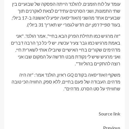
עומד על לוח הזמנים. להולנד הייתה הפסקה של שבועיים בין
שתי התמונות, ושני הסרטים עתידים לצאת לאקרנים תוך
שבועיים אחד מהשני (
האודיסאה
יופיע לראשונה ב-17 ביולי,
בעוד
ספיידרמן: יום חדש לגמרי
יש תאריך 31 ביולי).
"זה מרגיש כמו תחילת הפרק הבא בחיי", אמר הולנד. "אני
באמת מרגיש כמו גבר צעיר עכשיו. יש לי כל כך הרבה דברים
מדהימים שקורים בחיי האישיים שיובילו אותי לשארית חיי,
ואני מרגיש שיש לי נקודת מבט חדשה על המקום שבו אני
רוצה להתקיים בהוליווד".
משקף
האודיסאה
בקודם
GQ
ראיון, הולנד אמר: "זה היה
מדהים. העבודה של פעם בחיים, ללא ספק. החוויה הכי טובה
שחוויתי על סט הסרט. מדהים".
Source link
Previous