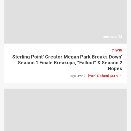
12 min read
חדשות
‘Sterling Point’ Creator Megan Park Breaks Down
Season 1 Finale Breakups, “Fallout” & Season 2
Hopes
יוני כהן (Yoni Cohen)
2 ימים ago