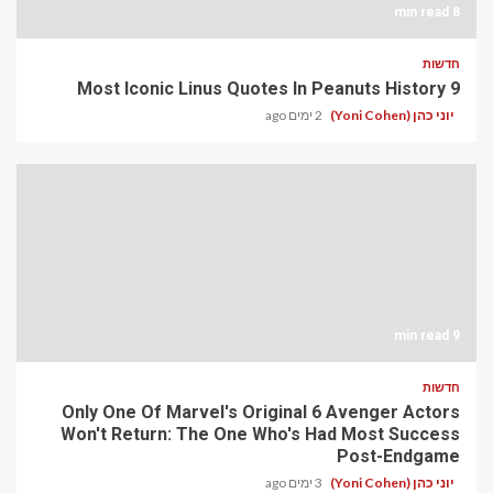
8 min read
חדשות
9 Most Iconic Linus Quotes In Peanuts History
יוני כהן (Yoni Cohen)
2 ימים ago
9 min read
חדשות
Only One Of Marvel's Original 6 Avenger Actors
Won't Return: The One Who's Had Most Success
Post-Endgame
יוני כהן (Yoni Cohen)
3 ימים ago