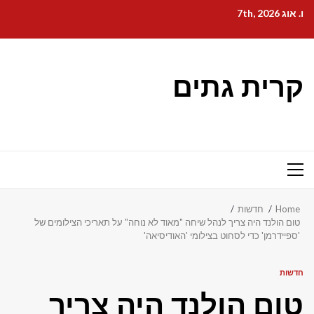
Ski
ו. אוג 7th, 2026
t
conten
קרית גתים
Primary
Menu
Home
חדשות
טום הולנד היה צריך לנהל שיחה "מאוד לא נוחה" על תאריכי הצילומים של
'ספיידרמן' כדי לסחוט בצילומי 'האודיסיאה'
חדשות
טום הולנד היה צריך