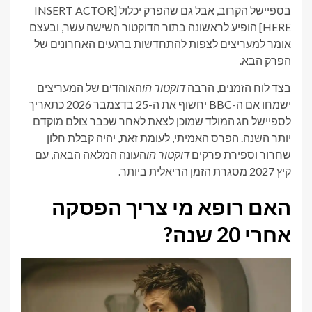
בספיישל הקרוב, אבל גם שהפרק יכלול [INSERT ACTOR
HERE] הופיע לראשונה בתור הדוקטור השישה עשר, ובעצם
אומר למעריצים לצפות להתחדשות ברגעים האחרונים של
הפרק הבא.
בצד לוח הזמנים, הרבה
דוקטור הו
האוהדים של המעריצים
ישמחו אם ה-BBC יחשוף את ה-25 בדצמבר 2026 כתאריך
לספיישל חג המולד שמוכן לצאת לאחר שכבר צולם מוקדם
יותר השנה. הפרס האמיתי, לעומת זאת, יהיה קבלת חלון
שחרור וספירת פרקים
דוקטור הו
העונה המלאה הבאה, עם
קיץ 2027 מסגרת הזמן הריאלית ביותר.
האם רופא מי צריך הפסקה
אחרי 20 שנה?