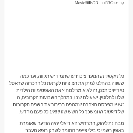
קרדיט: BBC דרך MovieStillsDB
כֹּל
דוקטור הו
המעריצים ידעו שתמיד יש תקווה, ועד כמה
ששווה בהחלט למתן את הציפיות לקראת כל ההכרזה שראסל
טי דייויס תכנן, זה לא אומר למחוץ את האופטימיות הילדית
שלנו לחלוטין. יש עולם שבו, במהלך השבועות הקרובים, ה-
BBC מפרסם הצהרה שממפה בבירור את השנים הקרובות
של
דוקטור הו
ומשכך כל חשש שזו 1989 כל פעם מחדש.
מבחינת ליהוק, התרחיש האידיאלי יהיה הודעה שאומרת
באופן רשמי כי בילי פייפר חתומה לשחק רופא מעבר