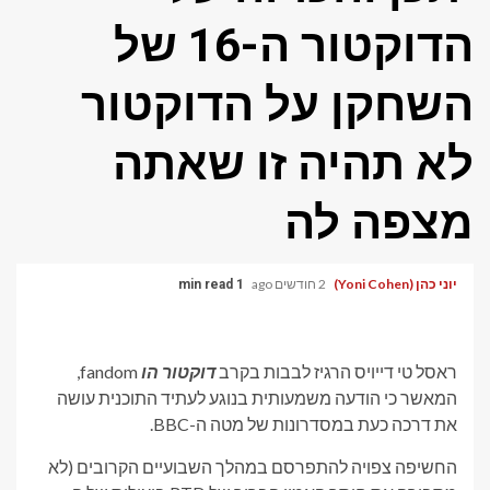
הדוקטור ה-16 של
השחקן על הדוקטור
לא תהיה זו שאתה
מצפה לה
יוני כהן (Yoni Cohen)
2 חודשים ago
1 min read
ראסל טי דייויס הרגיז לבבות בקרב
דוקטור הו
fandom,
המאשר כי הודעה משמעותית בנוגע לעתיד התוכנית עושה
את דרכה כעת במסדרונות של מטה ה-BBC.
החשיפה צפויה להתפרסם במהלך השבועיים הקרובים (לא