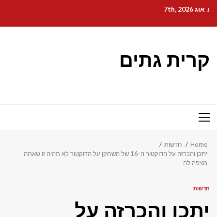
Ski
ו. אוג 7th, 2026
t
conten
קרית גתים
Primary
Menu
Home
חדשות
יתכן והכרזה על הדוקטור ה-16 של השחקן על הדוקטור לא תהיה זו שאתה
מצפה לה
חדשות
יתכן והכרזה על