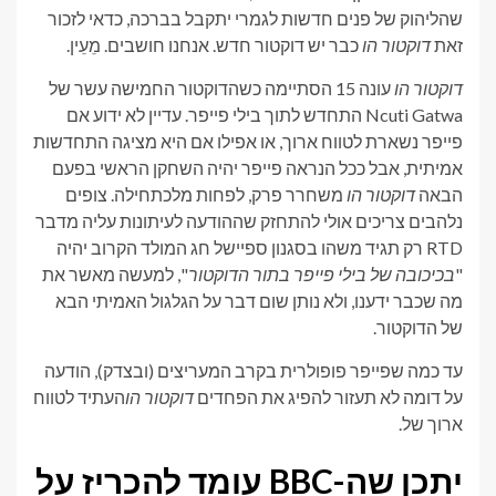
שהליהוק של פנים חדשות לגמרי יתקבל בברכה, כדאי לזכור
זאת
דוקטור הו
כבר יש דוקטור חדש. אנחנו חושבים. מֵעֵין.
דוקטור הו
עונה 15 הסתיימה כשהדוקטור החמישה עשר של
Ncuti Gatwa התחדש לתוך בילי פייפר. עדיין לא ידוע אם
פייפר נשארת לטווח ארוך, או אפילו אם היא מציגה התחדשות
אמיתית, אבל ככל הנראה פייפר יהיה השחקן הראשי בפעם
הבאה
דוקטור הו
משחרר פרק, לפחות מלכתחילה. צופים
נלהבים צריכים אולי להתחזק שההודעה לעיתונות עליה מדבר
RTD רק תגיד משהו בסגנון ספיישל חג המולד הקרוב יהיה
"
בכיכובה של בילי פייפר בתור הדוקטור
", למעשה מאשר את
מה שכבר ידענו, ולא נותן שום דבר על הגלגול האמיתי הבא
של הדוקטור.
עד כמה שפייפר פופולרית בקרב המעריצים (ובצדק), הודעה
על דומה לא תעזור להפיג את הפחדים
דוקטור הו
העתיד לטווח
ארוך של.
יתכן שה-BBC עומד להכריז על