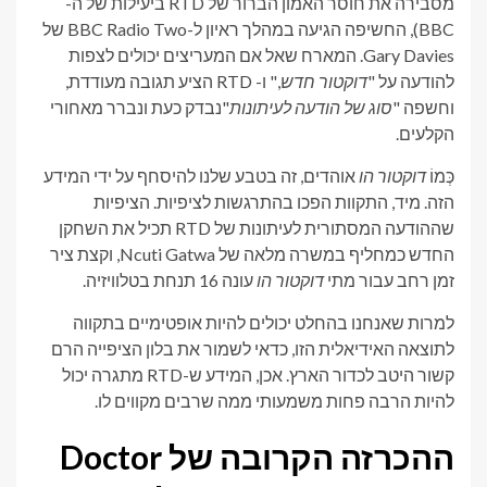
מסבירה את חוסר האמון הברור של RTD ביעילות של ה-
BBC), החשיפה הגיעה במהלך ראיון ל-BBC Radio Two של
Gary Davies. המארח שאל אם המעריצים יכולים לצפות
להודעה על "
דוקטור חדש
," ו- RTD הציע תגובה מעודדת,
וחשפה "
סוג של הודעה לעיתונות
"נבדק כעת ונברר מאחורי
הקלעים.
כְּמוֹ
דוקטור הו
אוהדים, זה בטבע שלנו להיסחף על ידי המידע
הזה. מיד, התקוות הפכו בהתרגשות לציפיות. הציפיות
שההודעה המסתורית לעיתונות של RTD תכיל את השחקן
החדש כמחליף במשרה מלאה של Ncuti Gatwa, וקצת ציר
זמן רחב עבור מתי
דוקטור הו
עונה 16 תנחת בטלוויזיה.
למרות שאנחנו בהחלט יכולים להיות אופטימיים בתקווה
לתוצאה האידיאלית הזו, כדאי לשמור את בלון הציפייה הרם
קשור היטב לכדור הארץ. אכן, המידע ש-RTD מתגרה יכול
להיות הרבה פחות משמעותי ממה שרבים מקווים לו.
ההכרזה הקרובה של Doctor