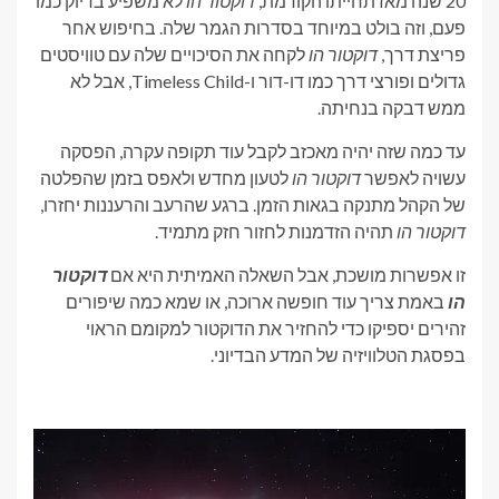
20 שנה מאז תחייתו הקודמת,
דוקטור הו
לא משפיע בדיוק כמו
פעם, וזה בולט במיוחד בסדרות הגמר שלה. בחיפוש אחר
פריצת דרך,
דוקטור הו
לקחה את הסיכויים שלה עם טוויסטים
גדולים ופורצי דרך כמו דו-דור ו-Timeless Child, אבל לא
ממש דבקה בנחיתה.
עד כמה שזה יהיה מאכזב לקבל עוד תקופה עקרה, הפסקה
עשויה לאפשר
דוקטור הו
לטעון מחדש ולאפס בזמן שהפלטה
של ​​הקהל מתנקה בגאות הזמן. ברגע שהרעב והרעננות יחזרו,
דוקטור הו
תהיה הזדמנות לחזור חזק מתמיד.
זו אפשרות מושכת, אבל השאלה האמיתית היא אם
דוקטור
הו
באמת צריך עוד חופשה ארוכה, או שמא כמה שיפורים
זהירים יספיקו כדי להחזיר את הדוקטור למקומם הראוי
בפסגת הטלוויזיה של המדע הבדיוני.