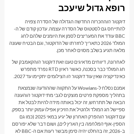
רופא גדול שיעכב
דוקטור הו
ההכרזה החדשה הגדולה של הסדרה צפויה
להתייחס גם לסטטוס של הסדרה עצמה. עדכון קודם של ה-
BBC עודד את המעריצים לסמן את היומנים שלהם לחג
המולד 2026 כתאריך לחזרתו של הדוקטור, וגם הבטיח שעונה
מלאה תגיע בשלב מסוים לאחר מכן.
לאחרונה, דיווחים מדאיגים טענו זאת
דוקטור הו
הקאמבק של
חג המולד כבר בסכנה, כאשר ראיון RTD נפרד מתפרש
כאינדיקציה שאין עוד
דוקטור הו
הצילומים יתקיימו עד 2027.
אמנם נסלח ל-Wowians על התקווה שההודעה שנמצאת
בתהליך מספקת פרטים מוצקים לגבי מתי
דוקטור הו
העונה
הבאה של תתרחש, זה יכול באותה מידה להיות לבטל את
ספיישל חג המולד ולהטיל את הזיכיון אפילו עמוק יותר בספק.
עִם
דוקטור הו
הפרק האחרון של יגיע במאי 2025 (כמו גם
הספין-אוף
המלחמה בין הארץ לים
), ושום דבר שלא יפורסם
ב-2026, זה בהחלט יהיה סימן מבשר רעות אם ה-BBC לא