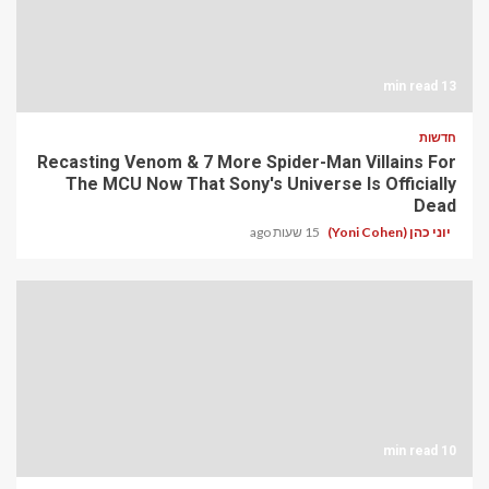
13 min read
חדשות
Recasting Venom & 7 More Spider-Man Villains For
The MCU Now That Sony's Universe Is Officially
Dead
יוני כהן (Yoni Cohen)
15 שעות ago
10 min read