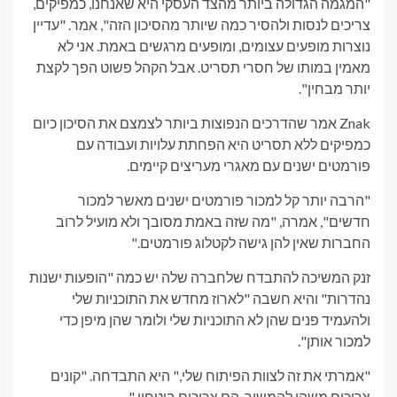
"המגמה הגדולה ביותר מהצד העסקי היא שאנחנו, כמפיקים,
צריכים לנסות ולהסיר כמה שיותר מהסיכון הזה", אמר. "עדיין
נוצרות מופעים עצומים, ומופעים מרגשים באמת. אני לא
מאמין במותו של חסרי תסריט. אבל הקהל פשוט הפך לקצת
יותר מבחין".
Znak אמר שהדרכים הנפוצות ביותר לצמצם את הסיכון כיום
כמפיקים ללא תסריט היא הפחתת עלויות ועבודה עם
פורמטים ישנים עם מאגרי מעריצים קיימים.
"הרבה יותר קל למכור פורמטים ישנים מאשר למכור
חדשים", אמרה, "מה שזה באמת מסובך ולא מועיל לרוב
החברות שאין להן גישה לקטלוג פורמטים."
זנק המשיכה להתבדח שלחברה שלה יש כמה "הופעות ישנות
נהדרות" והיא חשבה "לארוז מחדש את התוכניות שלי
ולהעמיד פנים שהן לא התוכניות שלי ולומר שהן מיפן כדי
למכור אותן".
"אמרתי את זה לצוות הפיתוח שלי," היא התבדחה. "קונים
צריכים משהו להמשיך. הם צריכים ביטחון."