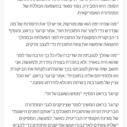
הסופי, היא הסבירה, נעזר מאוד בהשפעה הכוללת של
המהדורה האמריקאית.
"מה שהיה יפה הוא שזו מורשת, אז יש לך את היסודות של מה
שנדרש כדי ליצור את התוכנית הזו", אמר קרוגר בראט, והוסיף
כי הביקורת המקוונת על התוכנית לפני הפעלתה ובמהלך
ההוצאה שימשה את צוות התוכנית כדי לעצב פרקים.
"מה שהלך לטובתה זה שדיברו עליו כל כך הרבה עוד לפני
שהוא היה באוויר, ולא בהכרח בצורה נהדרת, ולמעשה, אני
חושב שזה שיחק לטובתנו בכך שהצלחנו לקחת את הביקורת
הזו ולהתייחס אליה בתוכנית", אמר קרוגר בראט. "אז הכל
עניין של מעורבות בשיחה הזו ולא להירתע ממנה."
קרוגר בראט הוסיף: "ממש נשעננו על זה".
קרוגר בראט המשיך לומר שציניקנים לגבי המהדורה
הבריטית הניחו שהתוכנית תאוכלס ב"אותם הפנים הישנות"
של סצינת הקומדיה הבריטית, כאשר, למעשה, המפיקים
"שלחו צוותים לאדינבורו ועשו אודישנים פתוחים כדי להביא