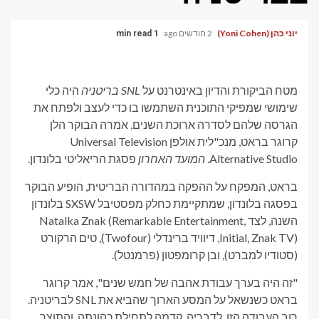
יוני כהן (Yoni Cohen)
2 חודשים ago
1 min read
מטח הביקורת והדיון באינטרנט על
SNL בריטניה
היה כלי
שימושי שמפיקי התוכנית השתמשו בו כדי לעצב ולפתח את
הגרסה שלהם לסדרה ארוכת השנים, אמרה הבוקר הלן
קרוגר בראט, מנכ"לית אולפן Universal Television
Alternative Studio.
המועד האחרון
פסגת הריאליטי בלונדון.
בראט, המפקח על ההפקה במהדורה הבריטית, הופיע הבוקר
בפסגה בלונדון, שמתקיימת כחלק מפסטיבל SXSW בלונדון
השנה, לצד Natalka Znak (Remarkable Entertainment,
Initial, Znak TV), דיוויד ברינדלי (Twofour), טים הרקורט
(סטודיו למברט), ובן קרומפטון (פרמנטל).
"זה היה בערך עבודת אהבה של חמש שנים", אמר קרוגר
בראט כשנשאל על המסע הארוך שהביא את SNL לבריטניה.
רוב העבודה הזו, לדבריה, קדמה לתחילת כהונתה. והתוצר