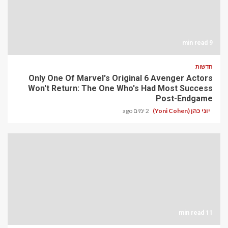
9 min read
חדשות
Only One Of Marvel's Original 6 Avenger Actors
Won't Return: The One Who's Had Most Success
Post-Endgame
יוני כהן (Yoni Cohen)
2 ימים ago
11 min read