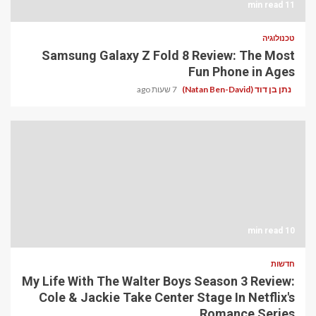
11 min read
טכנולוגיה
Samsung Galaxy Z Fold 8 Review: The Most
Fun Phone in Ages
נתן בן דוד (Natan Ben-David)
7 שעות ago
10 min read
חדשות
My Life With The Walter Boys Season 3 Review:
Cole & Jackie Take Center Stage In Netflix's
Romance Series