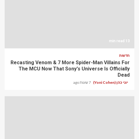
13 min read
חדשות
Recasting Venom & 7 More Spider-Man Villains For
The MCU Now That Sony's Universe Is Officially
Dead
יוני כהן (Yoni Cohen)
7 שעות ago