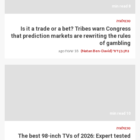
8 min read
טכנולוגיה
Is it a trade or a bet? Tribes warn Congress
that prediction markets are rewriting the rules
of gambling
נתן בן דוד (Natan Ben-David)
18 שעות ago
10 min read
טכנולוגיה
The best 98-inch TVs of 2026: Expert tested