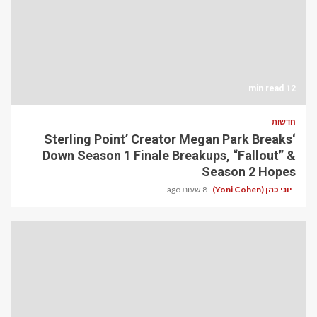
12 min read
חדשות
‘Sterling Point’ Creator Megan Park Breaks
Down Season 1 Finale Breakups, “Fallout” &
Season 2 Hopes
יוני כהן (Yoni Cohen)
8 שעות ago