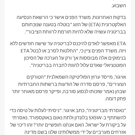
השבוע.
בדקות האחרונות, משרד הפנים אישר כי הרשאת הנסיעה
האלקטרונית (ETA) של הזוג "בוטלה בטענה שנוכחותם
בבריטניה עשויה שלא להיות תורמת לרווחת הציבור".
ETA מאפשר לאדם להיכנס לבריטניה עד שישה חודשים ללא
ויזה. משרד הפנים ציין כי, "החלטות לסרב או לבטל ETA
בנימוקים אלה מבוססות אך ורק על הערכה של הסיכון
הפוטנציאלי שאדם עלול להוות לחברה בבריטניה".
אויגור, מייסד ערוץ הפוליטיקה השמאלנית "הטורקים
הצעירים", פרסם סדרה של הודעות ברשתות החברתיות
שבהן נאמר שזכותו לנסוע סורבה, ופייקר פרסם מאוחר יותר
פתק דומה.
"נאסרתי מבריטניה", כתב אויגור. "ניסיתי לעלות על טיסה כדי
להשתתף ב-SXSW בלונדון ולתת נאום באוקספורד. נאסרתי
על ביקורת על ישראל. האם אנחנו חופשיים יותר? זהו דיכוי של
אזרחים מערביים על ידי ממשלותינו שלנו בשם מדינה