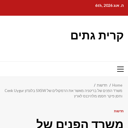
Ski
ה. אוג 6th, 2026
t
conten
קרית גתים
Primary
Menu
Home
חדשות
משרד הפנים של בריטניה מאשר את הרמקולים של SXSW בלונדון Cenk Uygur
וחסן פיקר חסמו מלהיכנס לארץ
חדשות
משרד הפנים של