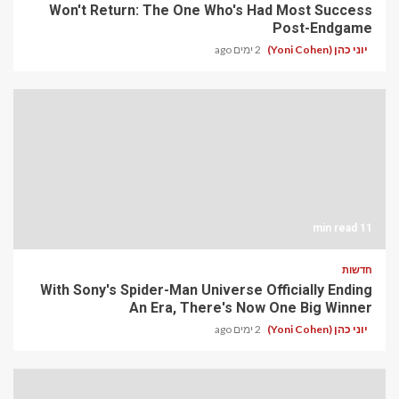
Won't Return: The One Who's Had Most Success
Post-Endgame
יוני כהן (Yoni Cohen)
2 ימים ago
11 min read
חדשות
With Sony's Spider-Man Universe Officially Ending
An Era, There's Now One Big Winner
יוני כהן (Yoni Cohen)
2 ימים ago