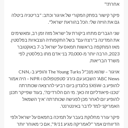
אחרת!"
פיקר קישור בפתק המקורי של אויגור וכתב: "בריטניה ביטלה
גם את הויזה שלי. הכל בהוראת ישראל".
שני הגברים מתחו ביקורת על ישראל מזה זמן רב, ומאשימים
את המדינה ב"רצח עם" בשל התקפותיה הצבאיות בפלסטין.
מאז המתקפה בראשות חמאס על ישראל ב-7 באוקטובר
2023, הרבה יותר מ-70,000 בני אדם מתו בפלסטין, לפי
משרד הבריאות.
אויגור – שהוא מנכ"ל The Young Turks והופיע ב-CNN,
ABC News'
השבוע עם ג'ורג' סטפנופולוס
ו-NPR – היה אמור
להופיע ב-SXSW בלונדון ביום רביעי להרצאה שכותרתה
'טכנו-פיאודליזם זה כאן'. מי הם הלורדים?', בעוד שפייקר תכנן
להופיע יום לאחר מכן לפגישה שכותרתה 'איך השמאל
האמריקני למד לדבר באינטרנט'.
פיקר עורר מחלוקת בעבר על תמיכה בחמאס על ישראל ולפי
הדיווחים אמר "לאמריקה מגיע 9/11", אם כי מאוחר יותר