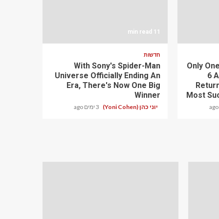
11 min read
חדשות
With Sony's Spider-Man
Only One
Universe Officially Ending An
6 
Era, There's Now One Big
Retur
Winner
Most Su
יוני כהן (Yoni Cohen)
3 ימים ago