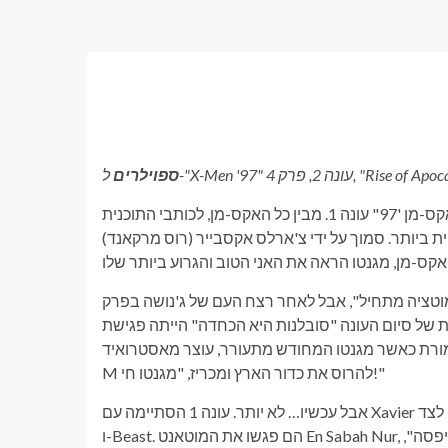
ספוילרים
מגנטו (מת'יו ווטרסון) היה ההישג המוכתר של הסופרלטיב הכולל "אקס-מן '97" עונה 1. מבין כל האקס-מן, לכותבי התוכנית
 ביותר. סמוך על ידי צ'ארלס אקסבייר (רוס מרקאנד)
 שהכיל את דחפי הנקמה שלו בפרק 2, "שחרור מוטציה מתחיל", אבל לאחר רצח העם של ג'נושה בפרק
טת של סיום העונה "סובלנות היא הכחדה" הייתה פגישת
ת כאשר מגנטו המחודש מתעורר, עוצר מאסטרואיד
M להרוס את כדור הארץ ומכריז, "מגנטו חי!"
אבל עכשיו… לא יותר. עונה 1 הסתיימה עם Xavier ומגנטו שנזרקו אחורה בזמן למצרים העתיקה, לצד Rogue, Nightcrawler
ו-Beast. הם פגשו את המוטאנט En Sabah Nur, האפוקליפסה העתידית. כשאנחנו חוזרים אליהם ב"עליית האפוקליפסה",