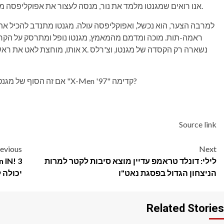
אנו רואים שמגנטו מלמד את נור, מנסה לעצור את אפוקליפסה מלהתקיים אי פעם על ידי העלאת נור לדרך הירואית יותר.
למרבה הצער, הוא נכשל, ואפוקליפסה עולה. מגנטו מתנדב להכיל
ראמה-תות. מוכה ומדמם מהמאמץ, מגנטו נופל ומתרסק על הקר
אותו, מוחצת לאט את ראשו פנימה לפני
אם זה הסוף של מגנטו, זה היה קרוב עגום, טרגי, אבל הולם. מה זה אומר לגבי "X-Men '97" קדימה?
Source link
Post
evious
Next
לילי: דונלד טראמפ עדיין מוצא סיבות לקטר למרות
navigation
הניצחון הגדול בפסגת נאט"ו
יכולה לעשות עב
Related Stories