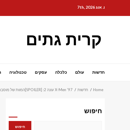
Ski
ו. אוג 7th, 2026
t
conten
קרית גתים
חדשות
עולם
כלכלה
עסקים
טכנולוגיה
ת
Home
חדשות
X-Men '97 עונה 2: [SPOILER]המוות של מוסבר
חיפוש
חיפוש