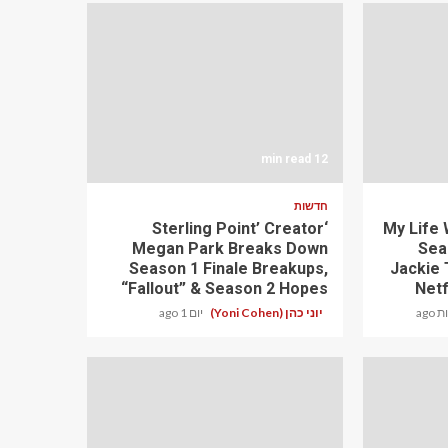
12 min read
חדשות
‘Sterling Point’ Creator
My Life 
Megan Park Breaks Down
Sea
Season 1 Finale Breakups,
Jackie 
“Fallout” & Season 2 Hopes
Netf
יוני כהן (Yoni Cohen)
יום 1 ago