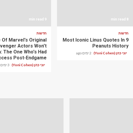
9 min read
8 min read
חדשות
חדשות
 Of Marvel's Original
9 Most Iconic Linus Quotes In
Avenger Actors Won't
Peanuts History
n: The One Who's Had
יוני כהן (Yoni Cohen)
2 ימים ago
ccess Post-Endgame
יוני כהן (Yoni Cohen)
3 ימים ago