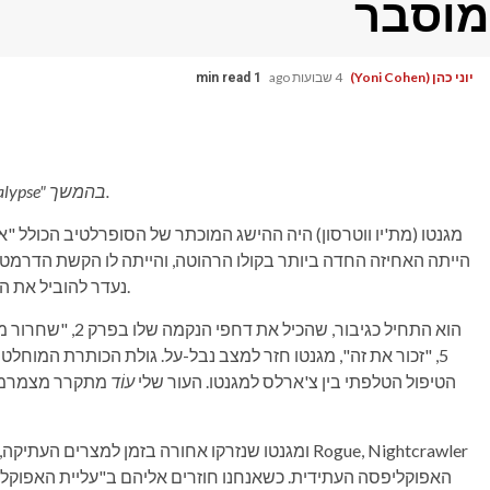
מוסבר
יוני כהן (Yoni Cohen)
4 שבועות ago
1 min read
ל-"X-Men '97" עונה 2, פרק 4, "Rise of Apocalypse" בהמשך.
הייתה האחיזה החדה ביותר בקולו הרהוטה, והייתה לו הקשת הדרמטית
נעדר להוביל את האקס-מן, מגנטו הראה את האני הטוב והגרוע ביותר שלו.
הוא התחיל כגיבור,
5, "זכור את זה", מגנטו חזר למצב נבל-על. גולת הכותרת המוחל
הטיפול הטלפתי בין צ'ארלס למגנטו. העור שלי
עוֹד
מתקרר מצמרמור