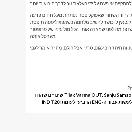
 את החור השחור שאפוקליפסה נפתחת מעל תחום פרעה
קע. אין לו כושר להשיב מלחמה כשאפוקליפסה תופסת
 שמאדה אותו, הכל מול עיניו של פרופסור X. נשארה רק הקסדה של מגנטו, וצ'רלס
מערסל אותה.
Pr
Tilak Varma OUT, Sanju Samson IN! 3 שינויים שהודו
ור ה-ENG הרביעי לעומת IND T20I