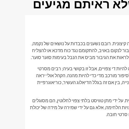
לא ראיתם מגיעים
ה קיצונית. רובם נשענים בכבדות על נושאים של נקמה,
בור לנקום באויב, להתקומם נגד כוח מדכא או להצליח
 לראות את הגיבור מביס את הנבל בעימות סוער סוער.
סרטי אומנויות לחימה משנות ה-70 וה-80 יש נטייה להיות די צפויים, אבל זו בקושי בעיה; רבים מסרטי
יפור מורכב מדי כדי להיות מהנה. הקהל אולי יראה
, בין אם זה בגלל הדיאלוג העשיר, כוריאוגרפיית
על ידי מתן טוויסט בלתי צפוי לחלוטין, הם מסוגלים
ות הלחימה, אלא גם על ידי שמירה על מידה של יכולת
 סרטי חובה.