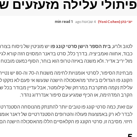
פיתולי עלילה מזעזעים ש
יוני כהן (Yoni Cohen)
4 שבועות ago
1 min read
לטוב ולרע,
בית הספר הישן
סרטי קונג פו
יש מוניטין של ניסוח בצור
כבוד, אחווה ואמביציה. בדרך כלל, סרט בז'אנר המסוים הזה קורא לגי
מול יריב אדיר. ולא משנה באיזה טרופ הוא בוחר, הסוף כמעט מובטח
מבחינת הסיפור, ל
הקונג פו הגדולים ביותר מהאסכולה הישנה שנעשו אי פעם לא נזקקו לס
עלילת נקמה מתקרבת במרחק של קילומטר, אבל עדיין מבודר בכל שנייה
הקרב המדהימה, או הכיף שמגיע עם סיפור אנדרדוג נהדר.
עם זאת, כמה סרטי קונג פו טובים יותר להתנתק מהנוסחה הסטנדרטית. 
לבדר לא רק באמצעות פעולה והטרופים הסטנדרטיים של ז'אנר אומנוי
חיזוי. מסיבה זו, סרטי הקונג פו הקלאסיים הללו מהאסכולה הישנה הם