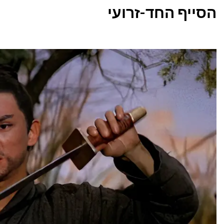
הסייף החד-זרועי