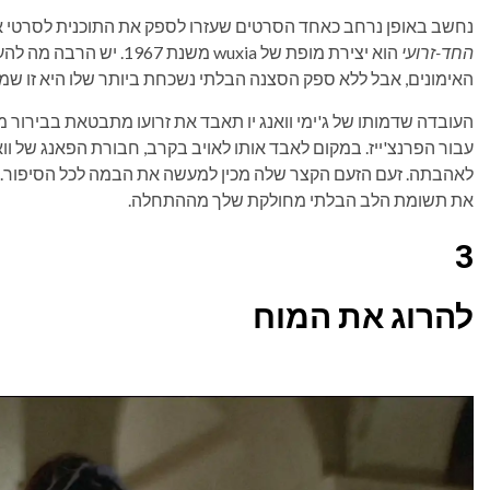
נחשב באופן נרחב כאחד הסרטים שעזרו לספק את התוכנית לסרטי או
החד-זרועי
הוא יצירת מופת של wuxia משנת 1967. יש הרבה מה להעריך
האימונים, אבל ללא ספק הסצנה הבלתי נשכחת ביותר שלו היא זו שמני
העובדה שדמותו של ג'ימי וואנג יו תאבד את זרועו מתבטאת בבירור מ
עבור הפרנצ'ייז. במקום לאבד אותו לאויב בקרב, חבורת הפאנג של וו
לאהבתה. זעם הזעם הקצר שלה מכין למעשה את הבמה לכל הסיפור. זה
את תשומת הלב הבלתי מחולקת שלך מההתחלה.
3
להרוג את המוח