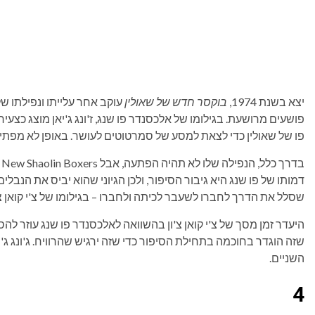
יצא בשנת 1974,
בוקסר חדש של שאולין
עוקב אחר עלייתו ונפילתו של
פושעים מרושעת. בגילומו של אלכסנדר פו שנג, ז'ונג ג'יאן מוצג כצע
פו של שאולין כדי לצאת למסע של סמרטוטים לעושר. באופן לא מפתי
ב
דמותו של פו שנג היא גיבור הסיפור, ולכן הגיוני שהוא יביס את הנבל
שסלל את הדרך לחברו לשעבר לכיתה ולחברו – בגילומו של צ'י קואן צ'
היעדר זמן מסך של צ'י קואן צ'ון בהשוואה לאלכסנדר פו שנג עוזר 
שזה הוגדר בחוכמה בתחילת הסיפור כדי שזה ירגיש שהרוויח. ג'ונג ג'יא
השניים.
4