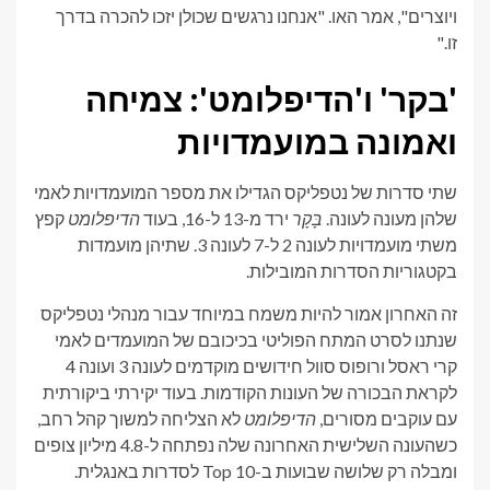
ויוצרים", אמר האו. "אנחנו נרגשים שכולן יזכו להכרה בדרך
זו."
'בקר' ו'הדיפלומט': צמיחה
ואמונה במועמדויות
שתי סדרות של נטפליקס הגדילו את מספר המועמדויות לאמי
שלהן מעונה לעונה.
בָּקָר
ירד מ-13 ל-16, בעוד
הדיפלומט
קפץ
משתי מועמדויות לעונה 2 ל-7 לעונה 3. שתיהן מועמדות
בקטגוריות הסדרות המובילות.
זה האחרון אמור להיות משמח במיוחד עבור מנהלי נטפליקס
שנתנו לסרט המתח הפוליטי בכיכובם של המועמדים לאמי
קרי ראסל ורופוס סוול חידושים מוקדמים לעונה 3 ועונה 4
לקראת הבכורה של העונות הקודמות. בעוד יקירתי ביקורתית
עם עוקבים מסורים,
הדיפלומט
לא הצליחה למשוך קהל רחב,
כשהעונה השלישית האחרונה שלה נפתחה ל-4.8 מיליון צופים
ומבלה רק שלושה שבועות ב-Top 10 לסדרות באנגלית.