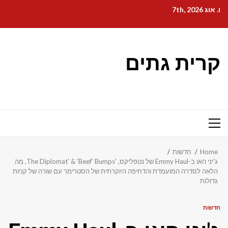
Ski
ו. אוג 7th, 2026
t
conten
קרית גתים
Primary
Menu
Home
חדשות
ג'יני האו ב-Emmy Haul של נטפליקס, 'The Diplomat' & 'Beef' Bumps, מה
הלאה לסדרה המועמדת והדחיפה היוקרתית של הסטרימר עם שורה של קניות
גדולות
חדשות