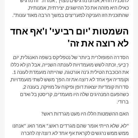
לתוכנית ההיא, אנחנו מרגישים מצוין", אמרה. "זה מרגיש
כאילו היא מזהה את כל ההישגים, יצירתית, אמנותית,
שהתוכנית הזו העניקה למעריצים במשך הרבה מאוד עונות".
השמטות 'יום רביעי' ו'אף אחד
לא רוצה את זה'
הסדרה הפופולרית ביותר של נטפליקס בשפה האנגלית,
יוֹם
רְבִיעִי,
זכתה לשש מועמדויות לעונתה השנייה, אבל הן לא כללו
את הכוכבת הטילית ג'נה אורטגה, שהייתה מועמדת לעונה 1.
וקומדיה
אף אחד לא רוצה את זה
הפך משש לשתי מועמדויות,
סדרות קומדיות יוצאות דופן ופיקוח על מוזיקה, בעונה 2,
כשהפעם המנהיגים שלה היו מועמדים, קריסטן בל ואדם
ברודי.
האם ההשמטות הללו היו מעט מגרדות ראש?
"לא, שלא הייתי אומר שהם מגרדים ראש," אמר האו. "אנחנו
ממש ממש נרגשים לקראת
אף אחד לא רוצה
זֶה
להכרה