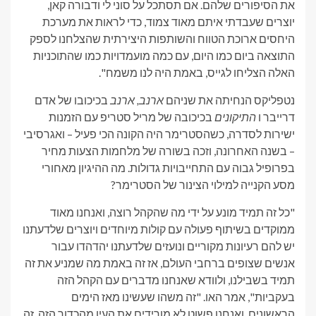
את הסיפורים שלהם. אם תסתכל על סוני לי ודבורה קאן,
יוצרים שעבדתי איתם מאוד צמוד, כדי לראות את מערכת
היחסים ארוכת הטווח והשותפות היצירתית שהצלחנו לספק
התוצאה ביום כמו היום, עם כמה מועמדויות כמו שהתוכניות
האלה הצליחו לגייס, באמת היה לנו משמח".
נטפליקס הנחיתה את שניהם
ארנב, ארנב
בכיכובו של אדם
דרייבר ו
התיקונים
בכיכובה של מריל סטריפ עם הזמנות
ישירות לסדרה, כשהסטרימר היה הקונה הכי פעיל – ואגרסיבי
– בשנה האחרונה, וזכה בשורה של מלחמות הצעות מחיר
בפרופיל גבוה עם התחייבויות גדולות. מה ההיגיון מאחורי
מסע הקנייה למילוי הצינור של הסטרימר?
"כל זה תמיד מונע על ידי מה שהקהל רוצה, ואנחנו מאוד
ממוקדים בשיתוף פעולה עם קולות מיוחדים ויוצרים שלדעתנו
יש להם רעיונות מקוריים ונועזים שלדעתנו יהדהדו עבור
אנשים שצופים ברחבי העולם, אז זה באמת מה שמניע את זה
תמיד בשבילנו, ולוודא שאנחנו מדברים עם הקהל הזה
בעקביות", אמר האו. "זה משהו שעשינו מאז הימים
הראשונים, ואנחנו פשוט לא מורידים את העין מהכדור הזה, זה