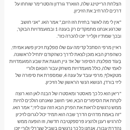
הצלחת הרייטינג שלה, הווארד גורדון והסטרימר שוחחו על
דרכים להרחיב את הזיכיון.
"אין לי מה לאשר בחזית הזו היום," אמר האו. "אני חושב
שכרגע אנחנו מתמקדים רק בעונה 1 ובמועמדויות הבוקר,
ובכך שמת'יו וקלייר יזכו להכרה כזו".
ראיין מרפי הסתכל קדימה עם שלו
מִפלֶצֶת
זיכיון פשע אמיתי,
כשהפרק הבא מוכן לצאת לדרך כשהקודם יתחיל לראשונה.
בְּעוֹד
מפלצת: הסיפור של אד גיין
חוגגת את שבע המועמדויות
לאמי שלה, כולל מועמדויות משחק עבור הונאם ולורי
מטקאלף, מרפי עובד על עונה 4, שמספרת את סיפורה של
ליזי בורדן, הנושא הנשי הראשון של הזיכיון.
"ריאן הוא כל כך מאסטר ומאסטרו של הבנה לאן הוא רוצה
לקחת את הסיפורים הבא, ואני חושב שאנחנו הולכים להיות
ממש נרגשים לראות את הפרק הבא הזה עם ליזי," אמר האו.
"זה באמת מדהים הדרך שבה הוא תמיד יכול לגרום לזיכיון
להרגיש רענן ולהציג פרספקטיבה חדשה, וזו הופעה ממש
נהדרת עבורו. אנחנו כל כך נרגשים בשביל שצ'רלי ולורי יזכו