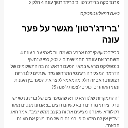
פרנצ'סקה ברידג'רטון ב'ברידג'רטון' עונה 4 חלק 2
ליאם דניאל/נטפליקס
'ברידג'רטון' מגשר על פער
עונה
ברידג'רטון
שקיבלה ארבע מועמדויות לאמי עבור עונה 4,
תשחרר את עונתה החמישית ב-2027, כפי שנחשף
בנטפליקס מראש במאי, הפעם הראשונה בה התשלומים של
הדרמה המצליחה ריג'נסי התרחשו מזה שנתיים קלנדריות
רצופות. האם זה חלק מהמאמץ לקצר את הפער בין העונות
ומתי האוהדים יכולים לצפות לעונה 5?
"ההתמקדות שלנו היא לוודא שהמעריצים של
ברידג'רטון
יש
פרק יצירתי מדהים הבא כשהם רוצים בו; אנחנו מנסים מאוד
רק לוודא שאנחנו מציעים את זה בקצב ממש יציב", אמר האו.
"עדיין אין לנו מידע סופי במונחים של מתי נשיק את העונה
הבאה".