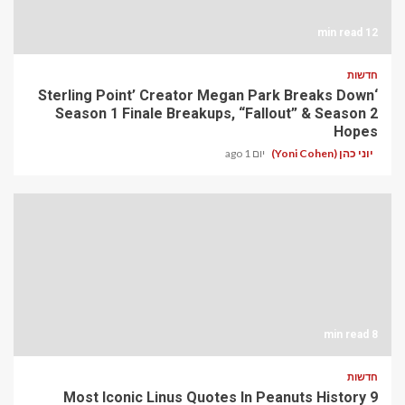
12 min read
חדשות
‘Sterling Point’ Creator Megan Park Breaks Down
Season 1 Finale Breakups, “Fallout” & Season 2
Hopes
יוני כהן (Yoni Cohen)
יום 1 ago
8 min read
חדשות
9 Most Iconic Linus Quotes In Peanuts History