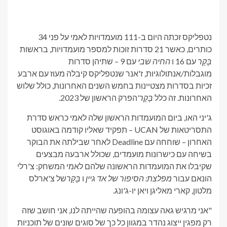
נטפליקס זכתה היום ב-111 מועמדויות לאמי על פני 34
כותרים, כאשר 21 ​​סדרות זוכות למספר מועמדויות, בראשות
בָּקָר
עם 16 ו
החיה שבי
עם 9 – שתיהן סדרות
מוגבלות/אנתולוגיות, ז'אנר שנטפליקס קיבלה מעוז עם ארבע
זכיות בסדרות מצטיינות בחמש השנים האחרונות, כולל שלוש
האחרונות. זה כלל
בָּקָר'
הפרק הראשון של 2023.
ג'יני האו, ביום המועמדות הראשון שלה לאמי כראש סדרת
התסריטאות של UCAN – תפקיד שאליו קודמה באוגוסט
האחרון – שוחחה עם Deadline לאחר שבילתה את הבוקר
בשיחה עם כישרונות מועמדים, שכולל ארבעה מבצעים
שקיבלו את המועמדות הראשונה שלהם לאמי המשחק: צ'רלי
הונאם עבור
מפלצת: הסיפור של אד גיין
ו
בָּקָר
של צ'ארלס
מלטון, קארי מאליגן ויאן יו-ג'ונג.
"אני מרגיש גאה עצומה בהופעה שהייתה לנו, אני חושב שזה
רק מפגין ייצוג נהדר במגוון כל כך של סוגים שונים של תוכניות