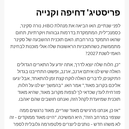
פריסטיג' דחיפה וקנייה
לפני שנתיים, האו הביאה את מנהלת HBO, נורה סקינר,
כסמנכ"לית, המתמקדת בדרמות גבוהות ויוקרתיות, תחום
שהאו התמקד בהרחבתו. האם תוכנית ההשבעה של סקינר
מתממשת, כשהתוכניות הראשונות שלה אולי מוכנות לבחינת
האמי לשנת 2027?
"כן, הלוח שלה יוצא לדרך, אתה יודע על התארים הגדולים
האלה שיש לנו איתם
ארנב, ארנב,
ופשוט התחייבנו בגדול
התיקונים;
לדברים האלה לוקח קצת זמן להתאחד, אבל יגיעו
אליכם בקרוב מאוד," אמר האו. "בהמשך יש לנו על הלוח,
מזרחית לעדן
שכדאי לך לצפות מקרוב מאוד, שהיא מאוד
תוכנית שמיועדת לקהל הזה, ואנחנו חושבים שהם יאהבו.
"אז כן, אנחנו מרגישים מאוד שוריים, מאוד נרגשים ממה
שצפוי במרחב הזה", היא המשיכה. "היינו מאוד ממוקדים – זה
לא משהו חדש – נותנים ליוצרים פלטפורמה גלובלית לספר