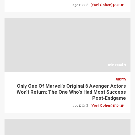
יוני כהן (Yoni Cohen)
2 ימים ago
9 min read
חדשות
Only One Of Marvel's Original 6 Avenger Actors
Won't Return: The One Who's Had Most Success
Post-Endgame
יוני כהן (Yoni Cohen)
3 ימים ago