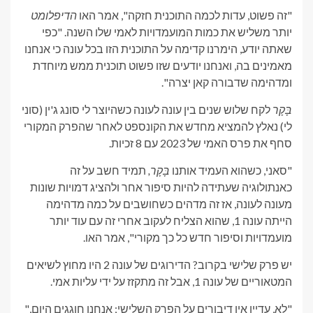
"זה פשוט, עדות לכמה התוכנית חזקה", אמר האו
הדיפלומט
יותר משליש את כמות המועמדויות לאמי שלו השנה. "כפי
שאתה יודע, הימרנו קדימה על התוכנית הזו בכל עונה כי אנחנו
מאמינים בה, ואנחנו יודעים שזו פשוט תוכנית ממש מיוחדת
ומדהימה שדבורה קאן יצרה".
בָּקָר
לקח שלוש שנים בין עונה לעונה כשהיוצר לי סונג ג'ין (סוני
לי) נאלץ להמציא מחדש את הקונספט לאחר שהפרק המקורי
סחף את פרס האמי של 2023 עם 8 זכיות.
"סאני, כשהוא העמיד אותנו
בָּקָר,
תמיד חשב על זה
כאנתולוגיה שעתידה להיות סיפור אחר ולהציג דמויות שונות
מעונה לעונה, אז זה מדהים כשחושבים על כמה מדהימה
הייתה עונה 1, שהוא הצליח לעקוב אחרי זה עם עוד יותר
מועמדויות וסיפור חדש כל כך מקורי", אמר האו.
יש פרק שלישי בקרוב? הדירוגים של עונה 2 היו מחוץ לשיאים
המטאוריים של עונה 1, אבל זה מתקזז על ידי עליות אמי.
"לא, עדיין אין דיבורים על הפרק השלישי; אנחנו חוגגים היום,"