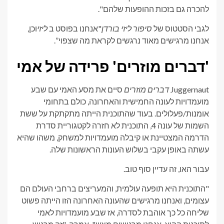
להכרה גם בזכות ההופעות שלהם".
לגבי הסטטוס של
סיפור ליזי בורדן
"אנחנו בפוסט ב
ליזי
וכן,
אנחנו מרגישים מאוד נרגשים לקראת מה שצפוי”.
'דברים מוזרים' פרידה של אמי
Juggernaut
דברים מוזרים
סיים את מסע האמי עם שבע
מועמדויות לעונה החמישית והאחרונה, כולם בתחומי
אומנות/פעלולים. בעוד שהתוכנית הייתה מתקתקת על ששת
השמות של עונה 4, התוכנית לא חזרה לקטגוריית סדרת
הדרמה המצטיינת או קיבלה מועמדויות למשחק, משהו שהיא
עשתה באופן עקבי בשלוש העונות הראשונות שלה.
עבור האו, זה עדיין סוף טוב.
"התוכנית היא תופעה עולמית, והמעריצים ברחבי העולם הם
עצומים, ואנחנו מרגישים שהעונה האחרונה הזו הייתה פשוט
שליחה כל כך אוהבת לסדרה, אז שבע מועמדויות לאמי