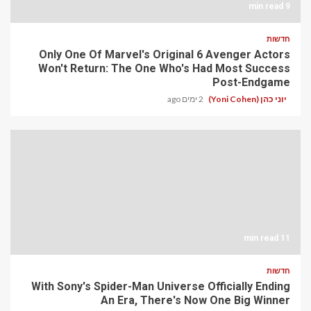
9 min read
חדשות
Only One Of Marvel's Original 6 Avenger Actors
Won't Return: The One Who's Had Most Success
Post-Endgame
יוני כהן (Yoni Cohen)
2 ימים ago
11 min read
חדשות
With Sony's Spider-Man Universe Officially Ending
An Era, There's Now One Big Winner