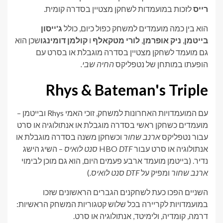
רייס
לזכות במועמדות לשחקן מצטיין בסדרה קומית.
הוא בין כמה מועמדים למשחק כפול כיום, כולל
ג'ייסון
בייטמן
,
ניק אופרמן
,
לורי מטקאלף
ו
קולמן דומינגו
שכן הוא
גם מועמד לשחקן מצטיין בסדרה מוגבלת או בסרט עם
הופעתו במותחן של נטפליקס
החיה שבי.
Rhys & Bateman's Triple
עם המועמדויות האחרונות למשחק, זוכי האמי Rhys ובייטמן –
מועמדים כשחקן ראשי בסדרה מוגבלת או אנתולוגיה או סרט
עבור נטפליקס
ארנב שחור
וכשחקן משנה בסדרה מוגבלת או
אנתולוגיה או סרט עבור HBO
DTF סנט לואיס
– השיג הישג
נדיר. (בייטמן מועמד ארבע פעמים היום, הוא גם מוכן לבימוי
ארנב שחור
ומפיק על
DTF סנט לואיס.
)
השניים הפכו כעת לשחקנים הגברים הראשונים שזכו
במועמדויות לקריירה בכל שלוש קטגוריות המשחק הראשיות:
דרמה, קומדיה, ולימיטד, אנתולוגיה או סרט.