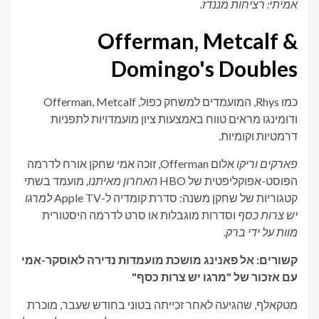
אמיתי: רציחות מננדז.
Offerman, Metcalf &
Domingo's Doubles
כמו Rhys, המועמדים למשחק כפול, Offerman, Metcalf
ודומינגו מראים טווח באמצעות ציון מועמדויות לתפניות
דרמטיות וקומיות.
פארקים וריקו
אלום Offerman, זוכה אמי שחקן אורח לדרמה
הפוסט-אפוקליפטית של HBO
האחרון מאיתנו,
מועמד בשתי
קטגוריות של שחקן משנה: סדרת קומדיה ל-Apple TV
למרגו
יש צרות כסף
וסדרות מוגבלות או סרט לדרמה היסטורית
מוות על ידי ברק
.
קשורים: אל פאנינג מושכת מועמדות נדירה לאוסקר-אמי
עם אזכור של "מרגו יש צרות כסף"
מטקאלף, שהגיעה לאחר זכייתה בטוני בחודש שעבר, מוכרת