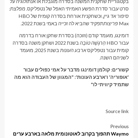
בקטגוריית שחקנית המשנה בסדרה מוגבלת או אנתולוגיה על
סרט עבור סדרת הפשע האמיתי האפל של נטפליקס.
מפלצת:
סיפור אד גיין,
וכשחקנית אורחת בסדרה קומית של HBO
Max
פריצות
תפקיד שהביא לה זכייה באמי בשנת 2022.
דומינגו, מועמד קודם (וזוכה) בסדרת שחקן אורח בדרמה
עבור HBO
הַרגָשָׁה טוֹבָה
בשנת 2022 ושחקן משנה בסדרה
קומית עבור נטפליקס
ארבע העונות
בשנת 2025, מועמד
לשניהם השנה.
קשורים: קולמן דומינגו מדבר על אמי כפולים עבור
'אופוריה' ו'ארבע העונות': "המגוון של העבודה הוא מה
שתמיד קיוויתי לו"
Source link
Post
Previous
Waymo תהפוך בקרוב לאוטונומית מלאה בארבע ערים