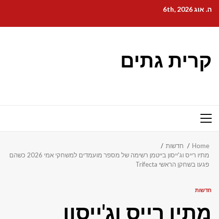
Ski
ה. אוג 6th, 2026
t
conten
קרית גתים
Primary
Menu
Home
חדשות
מתיו רייס וג'ייסון בייטמן רשימה של מספר מועמדים למשחקי אמי 2026 כשהם
פגעו בשחקן הראשי Trifecta
חדשות
מתיו רייס וג'ייסון