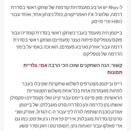
ל-Rhys יש ארבע מועמדויות קודמות של שחקן ראשי בסדרת
דרמה, שלוש ל-FX
האמריקאים,
כולל ניצחון אחד, ואחד עבור
HBO
פרי מייסון.
בייטמן היה מועמד בעבר כשחקן ראשי בסדרת קומדיה עבור
פוקס/נטפליקס
פיתוח נעצר
(פעמיים) ושחקן ראשי בסדרת
דרמה עבור
אוזרק
(ארבע פעמים). הוא זכה באמי על בימוי
הדרמה של נטפליקס.
קָשׁוּר:
הנה השחקנים שזכו הכי הרבה
אמי: גלריית
תמונות
רייס ובייטמן מצטרפים לשלוש שחקניות שקיבלו בעבר
לפחות מועמדות אחת בכל אחת משלוש הקטגוריות
הראשיות: סוזן סיינט ג'יימס עבור
קייט ואלי
(קומדיה) ו
מקמילן
ואשתו
(הן כדרמה והן כסדרה/סרט מוגבלת); של בייטמן
אוזרק
כוכבת שותפה לורה ליני עבור
ה-C הגדול, אוזרק
ושני
סרטים/סדרות מוגבלות,
איריס פראית
ו
ג'ון אדמס
; כמו גם
אדי פאלקו עבור
האחות ג'קי, הסופרנוס
ו
חוק וסדר פשע