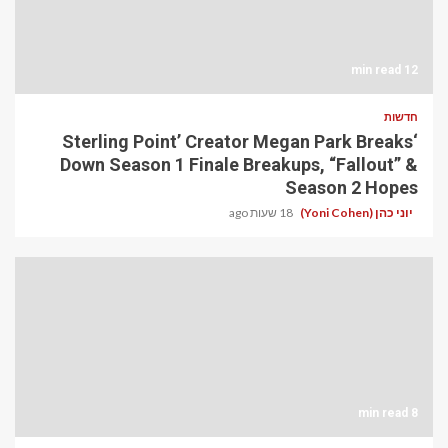
12 min read
חדשות
‘Sterling Point’ Creator Megan Park Breaks
Down Season 1 Finale Breakups, “Fallout” &
Season 2 Hopes
יוני כהן (Yoni Cohen)
18 שעות ago
8 min read