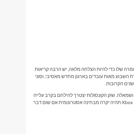
מהחומרה שלו כדי להיות הצלחה מלאה, יש הרבה קריאות
ת המשחקים לגבי קונסולות ובעלות פיזית. Xbox מפטרת השבוע מאות עובדים בארגון מחדש מאסיבי, וסוני
ושמאלה. שוק הקונסולות יצטרך להילחם בקרב עלייה
עד שהדור הבא יגיע, שכן החומרה של PlayStation 6 ו-Xbox Project Helix תהיה יקרה מבחינה אסטרונומית אם שום דבר