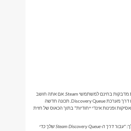
כדי לחגוג את השקת התכונה "תור גילוי", Steam מציעה שלוש הורדות מדבקות בחינם למשתמשי Steam. אם אתה חושב
"למה מדבקות?" – הם נפרסו על ידי Valve כחלק ממסע פריטים חינם דרך מערכת Discovery Queue. תכונה חדשה
ת, קלאסיקות ופנינות אינדי ייחודיות" בתוך הכאוס של חזית
"עבור דרך ה-Steam Discovery Queue שלך ​​כדי