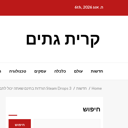
Ski
ה. אוג 6th, 2026
t
conten
קרית גתים
חדשות
עולם
כלכלה
עסקים
טכנולוגיה
ת
Home
חדשות
Steam Drops 3 הורדות בחינם שאתה יכול לתבוע במשך 24 שעות
חיפוש
חיפוש