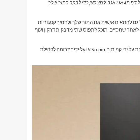
דף תג או ז'אנר. לחץ כאן כדי לבקר בתור שלך
ול גם להתאים אישית את התור שלך ולהסיר קטגוריות
 לאחר שתסיים, תוכל לתפוס שתי מדבקות דרקון ועוף
גם עיצובי העוף והדרקון זמינים גם ב-Steam Points Shop, אשר נפתחת על ידי קניות ב-Steam או על ידי "תרומה לקהילת