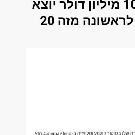
וסקרלט ג'והנסון בשווי 109 מיליון דולר יוצא
רשמית לאקרנים חדשים לראשונה מזה 20
אדם כותב בחלל חדשות הבידור כבר למעלה מעשור. החל את הקריירה שלו בסיקור קולנוע וטלוויזיה ב-CinemaBlend, הוא