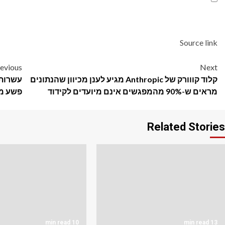
Source link
Post
evious
Next
קלוד קווורק של Anthropic מגיע לענן מכיוון שהנתונים
עשרות 
navigation
מראים ש-90% מהמפגשים אינם מיועדים לקידוד
פשע מא
Related Stories
10 min read
13 min read