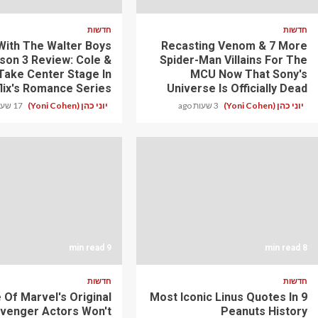
חדשות
חדשות
With The Walter Boys
Recasting Venom & 7 More
son 3 Review: Cole &
Spider-Man Villains For The
Take Center Stage In
MCU Now That Sony's
lix's Romance Series
Universe Is Officially Dead
יוני כהן (Yoni Cohen)
3 שעות ago
יוני כהן (Yoni Cohen)
17 שעות ago
9 min read
8 min read
חדשות
חדשות
 Of Marvel's Original
9 Most Iconic Linus Quotes In
Avenger Actors Won't
Peanuts History