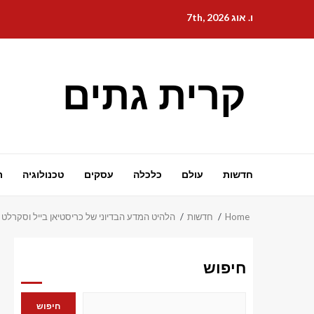
Ski
ו. אוג 7th, 2026
t
conten
קרית גתים
חדשות
עולם
כלכלה
עסקים
טכנולוגיה
ת
Home
חדשות
הלהיט המדע הבדיוני של כריסטיאן בייל וסקרלט ג'והנסון בשווי 109 מיליון דולר יוצא רשמית לאקרני
חיפוש
חיפוש