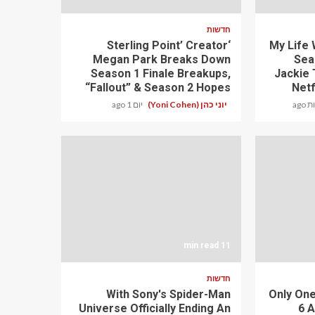
חדשות
‘Sterling Point’ Creator
My Life 
Megan Park Breaks Down
Sea
Season 1 Finale Breakups,
Jackie 
“Fallout” & Season 2 Hopes
Netf
יוני כהן (Yoni Cohen)
יום 1 ago
11 min read
חדשות
With Sony's Spider-Man
Only One
Universe Officially Ending An
6 