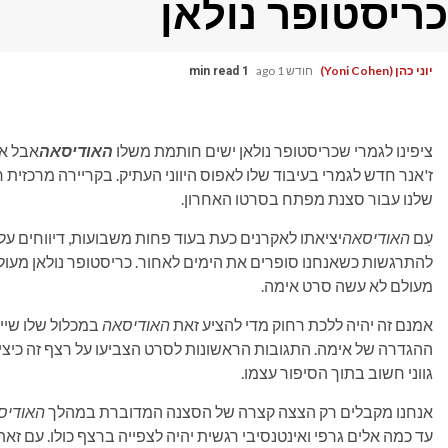
כריסטופר נולאן
יוני כהן (Yoni Cohen)
חודש 1 ago
1 min read
ציפינו לגמרי שכריסטופר נולאן ישים חותמת משלו
האודיסאה
אבל או
ז'אנר חדש לגמרי בעיבוד שלו לאפוס היווני העתיק. בקריירה מרכזית 
שלנו עבור סצנת מפתח בסרטו האחרון.
עִם
האודיסאה
יציאתו לאקרנים כעת בעוד פחות משבועות, דיווחים על 
להתרגשות כשאנחנו סופרים את הימים לאחור. כריסטופר נולאן מעולם
מעולם לא עשה סרט אימה.
אמנם זה יהיה ללכת רחוק מדי להציע זאת
האודיסאה
במכלול שלו שיי
ההגדרה של אימה. התגובות הראשונות לסרט הצביעו על רצף זה כיציא
גווני חשוב בתוך הסיפור עצמו.
אנחנו מקבלים רק הצצה קצרה של הסצנה המדוברת במהלך
האודיס
עד כמה אלים גרפי ואינטנסיבי רגשית יהיה לצפייה ברצף כולו. עם זאת,