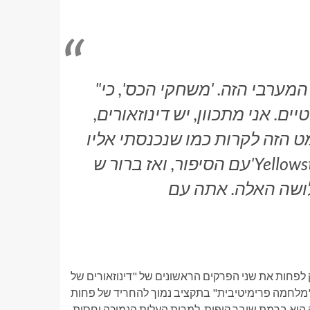
"ברור ש'המנדלוריאן' הוא סגנון האקדוחן המערבי הזה. 'משחקי הכס', כי
ם. אני מתכוון, יש דינוזאורים,
מט הזה לקרות כמו שנכנסתי אליו
עם הסיפור, ואז ברור ש'Yellowstone' זה בשביל השלושה האלה שמגיעים
קסטארטר כדי להפיק לפחות את שני הפרקים הראשונים של "דינוזאורים של
"מלחמה פרימיטיבית" בתקציב נמוך להחריד של פחות
ידה הוא ברמת שובר קופות, למרות העלות הנמוכה יחסית.