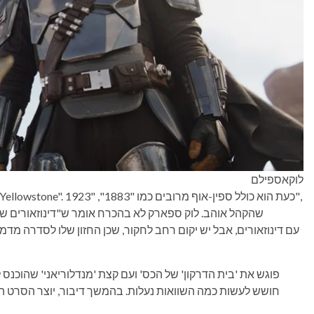
לוקאספילם
חושש לעשות כמה השוואות נעלות. בהמשך דיבור, יוצר הסרט ה