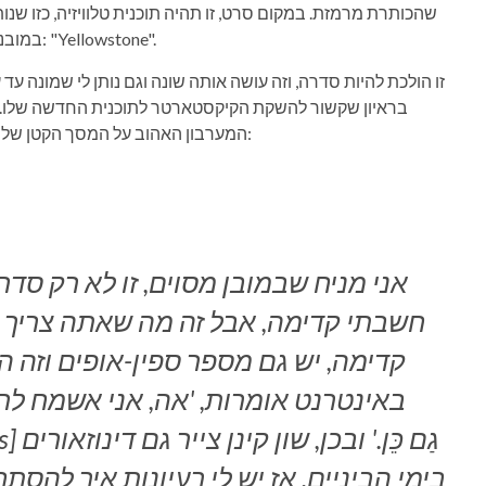
שהכותרת מרמזת. במקום סרט, זו תהיה תוכנית טלוויזיה, כזו שנו
במובנים מסוימים, מהמערבון המודרני הגדול ביותר בסביבה: "Yellowstone".
המערבון האהוב על המסך הקטן של טיילור שרידן ישפיע על תוכניותיו למפעל השאפתני הזה:
חשבתי קדימה, אבל זה מה שאתה צריך 
קדימה, יש גם מספר ספין-אופים וזה 
באינטרנט אומרות, 'אה, אני אשמח לרא
בימי הביניים. אז יש לי רעיונות איך לה