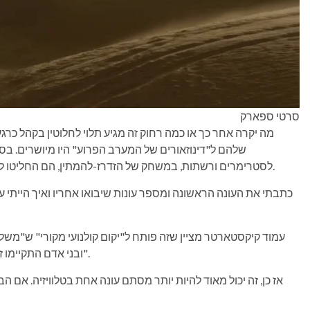
סרטי ספארק
מה יקרה אחר כך או כמה רחוק זה מגיע תלוי לחלוטין בקהל כרגע.
שלהם ל"דינוזאורים של המערב הפרוע" היו מיושרים. בסו
לסטרימרים ורשתות, במשחק של הזדרז-להמתין, הם החליטו לקחת אותו ישירות למעריצים בתקווה להזיז את הדברים.
עמוד קיקסטארטר מציין שזה פותח ל"יקום קולנועי מקורי" ש"משלב
ובני אדם התקיימו זה לצד זה במשך דורות". הוא גם טוען ש"זו רק ההתחלה".
אז כן, זה יכול מאוד להיות יותר מסתם עונה אחת בטלוויזיה. אם הבי