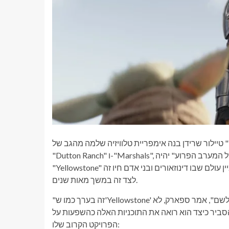
טיילור שרידן בנה אימפריית טלוויזיה שלמה מהגב של "Yellowstone". כעת הוא כולל ספין-אוף מרובים כמו "1883", "1923",
"Dutton Ranch" ו-"Marshals", שהקהל אוהב. לוק ספארק לא בהכרח אומר ש"דינוזאורים של המערב הפרוע" יהיה
"Yellowstone" עם דינוזאורים, אבל יש יקום רחב לחקור, שכן החזון שלו לסדרה מדמיין עולם שבו דינוזאורים ובני אדם חיו זה
לצד זה במשך מאות שנים.
"זה בערך כמו ש'Yellowstone' פוגש את 'בית הדרקון' של הכס' ועם קצת 'מנדלוריאני' שהוכנס לשם", אמר ספארק, לא
סביר כיצד הוא רואה את התוכניות האלה כהשפעות על
הפרויקט הקרוב שלו: