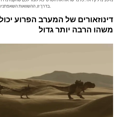
בדרך זו, ההשוואות השאפתניות שלו כנראה אינן מוצדקות. ספארק מכוון גבוה בעיצובו.
דינוזאורים של המערב הפרוע יכו
משהו הרבה יותר גדול