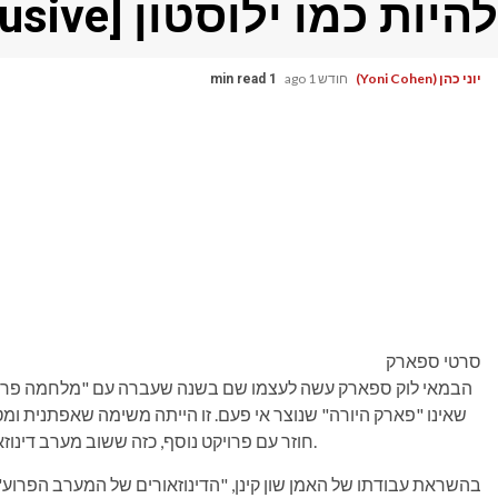
להיות כמו ילוסטון [Exclusive]
יוני כהן (Yoni Cohen)
חודש 1 ago
1 min read
סרטי ספארק
הבמאי לוק ספארק עשה לעצמו שם בשנה שעברה עם "מלחמה פרימיטי
שאינו "פארק היורה" שנוצר אי פעם. זו הייתה משימה שאפתנית 
וייטנאם. כעת, Sparke חוזר עם פרויקט נוסף, כזה ששוב מערב דינוזאורים, אם כי בסביבה שונה מאוד.
בהשראת עבודתו של האמן שון קינן, "הדינוזאורים של המערב הפרוע" 