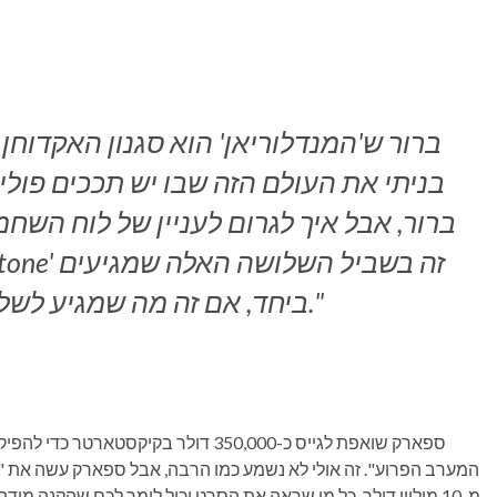
בניתי את העולם הזה שבו יש תככים פוליטיי
ברור, אבל איך לגרום לעניין של לוח השח
ביחד, אם זה מה שמגיע לשלושה האלה. אתה עם."
ספארק שואפת לגייס כ-350,000 דולר בקי
המערב הפרוע". זה אולי לא נשמע כמו הרבה, אבל ספארק עשה את 
מ-10 מיליון דולר. כל מי שראה את הסרט יכול לומר לכם שהקנה מ