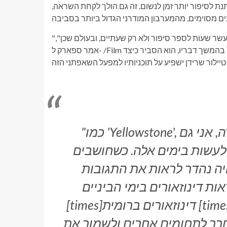
תנת לסיפור יותר זמן לנשום. זה גם הולך לקחת השראה,
"זו הולכת להיות סדרה, וזה עושה אותה שונה וגם נותן לי שמונה עד עשר שעות לספר סיפור ולא רק שעתיים, ובעולם שכן",
אמר ספארק ל- /Film בראיון שקשור להשקת הקיקסטארטר לתוכנית החדשה שלו. בהמשך דבריו, הוא הסביר כיצד
"כמו 'Yellowstone', אני מניח שבמובן מסוים, זו לא רק סדרה, אני גם
לעשות בימים אלה. כשחושבים
היה נהדר לראות את התגובות
ות דינוזאורים בימי הביניים
[times]דינוזאורים ברומית [times] גַם כֵּן.' ובכן, שון קינן צייר גם דינוזאורים
סתחרר לתחומים אחרים ולשמור את