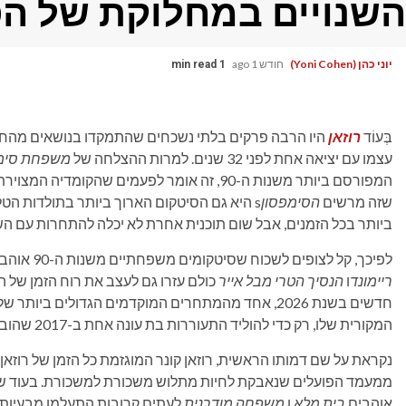
השנויים במחלוקת של הס
יוני כהן (Yoni Cohen)
חודש 1 ago
1 min read
בְּעוֹד
רוזאן
היו הרבה פרקים בלתי נשכחים שהתמקדו בנושאים מהחיי
עצמו עם יציאה אחת לפני 32 שנים. למרות ההצלחה של
משפחת סימ
המפורסם ביותר משנות ה-90, זה אומר לפעמים שהק
שזה מרשים
הסימפסון
s היא גם הסיטקום הארוך ביותר בתולדות הט
ביותר בכל הזמנים, אבל שום תוכנית אחרת לא יכלה להתחרות עם הש
לפיכך, קל לצופים לשכוח שסיטקומים משפחתיים משנות ה-90 אוהבים
ריימונד
ו
הנסיך הטרי מבל אייר
כולם עזרו גם לעצב את רוח הזמן של העש
חדשים בשנת 2026, אחד מהמתחרים המוקדמים הגדולים ביותר שלה,
המקורית שלו, רק כדי להוליד התעוררות בת עונה אחת ב-2017 שהובילה לספין-אוף של שבע עונות בשם
נקראת על שם דמותו הראשית, רוזאן קונר המוגזמת כל הזמן של רוזאן 
ממעמד הפועלים שנאבקת לחיות מתלוש משכורת למשכורת. בעוד ש
אוהבים
בית מלא
ו
משפחה מודרנית
לעתים קרובות התעלמו מבעיות 