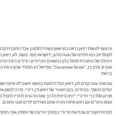
זה עשוי לעשות
רוזאן
נראה כמו שעון קשוח לחלוטין, אבל התוכנית ק
לקומדיות, כמו הלהיט של Hulu
הדוב
,
יְרוּשָׁה
או
חֲסַר בּוּשָׁה
. לֹא,
רוזאן
נש
היכולת של התוכנית לטפל בחן בנושאים חברתיים רציניים ורציניים ל
עונה 8, פרק 11, "December Bride", ספיישל ח
ברשת.
עם זאת, עונה קודם לכן,
רוזאן
יכולים לנשק". בטיול זה, בנם הצעיר של רוזאן ודן, דיג'יי, סירב לנש
מכיוון שלדברי הדיג'יי, "
היא נראית כל כך שונה.
זה גרם להוריו להטיל 
עצמו כהורים עם ראש פתוח והניח שהם מגדלים ילדים אנטי גזענים.
לַמרוֹת
הקונרים
שכח את הדיג'יי במהלך הריצה של הספין-אוף, תפקידו