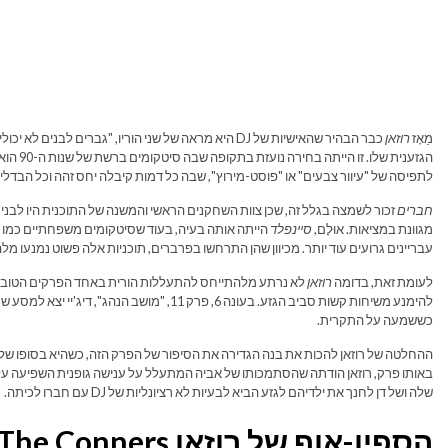
מֵאָז
רוזאן
כבר הבהיר שהאישיות של DJ היא מראה של שני הוריו, "גברי
הגזענית 
לתפיסה של "עיוור צבעים" או "פוסט-מירוץ", שבה כל דמות קיבלה יחס זהה וכל הבדלים
חברים
זכור לשמצה בגלל זה, שכן צוות השחקנים הראשי והמשנה של התוכנית היו לבני
מגוונת במציאות. אוּלָם,
סיינפלד
הייתה אותה בעיה, בעוד שסיטקומים משפחתיים כמו
עבריינים גרועים עוד יותר. מכיוון שהן התרחשו בפרברים, תוכניות אלה פשוט נמנעו מל
לעומת זאת, בדומה
רוזאן
לא נרתע מלהתייחס להתעללות הורית באחד הפרקים הטובים 
להימנע משיחות קשות סביב הגזע. בעונה 6, פרק 11,
כששמעה על התקרית.
באותו פרק, רוזאן הודתה שהסתמכותו של אביה המתעלל על ענישה גופנית השפיעה על
שלה ושל דן לחנך את ילדיהם לגזע הביא לבעיות לא רציונליות של DJ עם חברו לכיתה.