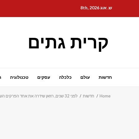
Ski
ש. אוג 8th, 2026
t
conten
קרית גתים
חדשות
עולם
כלכלה
עסקים
טכנולוגיה
ת
Home
חדשות
לפני 32 שנים, רוזאן שידרה את אחד הפרקים השנויים במחלוקת של הסיטקום אי פעם