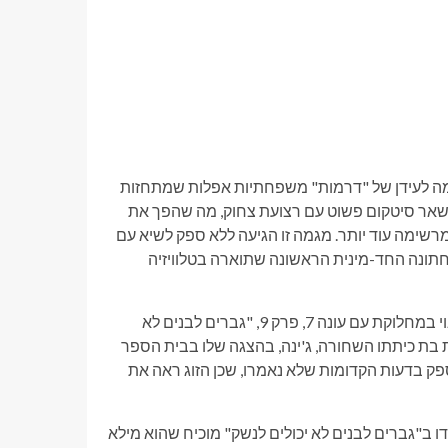
דמה לעידן של "דרמות" משפחתיות אפלות שמתחזות
אר סיטקום פשוט עם רצועת צחוק, מה שהפך את
מרשימה עוד יותר. מגמה זו הגיעה ללא ספק לשיא עם
ג המולד שהציג את החתונה החד-מינית הראשונה שתוארה בטלוויזיה
הצליח לגעת בנושא חשוב לא פחות ושנוי במחלוקת עם עונה 7, פרק 9, "גברים לבנים לא
ק את בת כיתתו השחורה, ג'ינה, בהצגה שלו בבית הספר
ספק בדעות הקדומות שלא נאמרו, שכן הזוג ראה את
 ב"גברים לבנים לא יכולים לנשק" מוכיח שהוא מילא