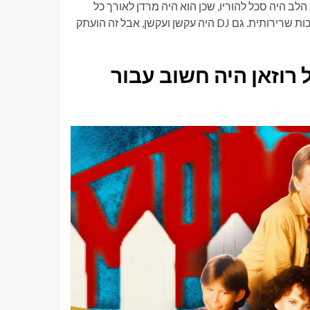
לב היה סכל להוריו, שכן הוא היה מרדן לאורך כל
ההופעה המקורית, אבל רק מכיוון שהאש שלו, אמא, גם לא קיבלה סמכות שרירותית. גם DJ היה עקשן ועקשן, אבל זה הועתק
 רוזאן היה חשוב עבור