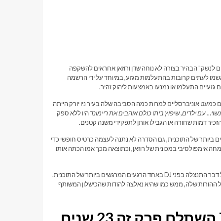
ם לבנים לא יכולים לנשק" הבהיר בצורה לא נוחה שדן ורוזאן אחראים להשקפה
שלו. זו הייתה בחירה נועזת בתקופה שבה סיטקומים ברשת של שנות ה-90 הואשמו לעתים קרובות בהתעלמות מגזע, במיוחד על ידי הרשמה
 גזעיים התעלמו או נמנעו באמצעות ליהוק זהיר.
ם כמעט אוניברסליים למרות כמה הסביבה שלה בעיר ניו יורק הייתה
נשוי… עם ילדים
,
שיפוץ בית
ו
כולם אוהבים את ריימונד
היו ללא ספק
הזכיר דמות שחורה או הגבילו אותן לתפקידי משנה קטנים.
ביותר של התוכנית, גם הסדרה לא נתנה לעצמה כרטיס חופשי כדי
 "מושב הנהג", דיג'יי יצא למסע שמחה אימפולסיבי במכונית של רוזאן, וכתוצאה מכך אמו הכתה אותו
ההחלטה של ​​רוזאן להכות את בנה הגדירה את הסיפור של הפרק הזה, כשהיא בסופו של דבר התנצלה בפני DJ באחד הרגעים המרגשים ביותר של התוכנית.
 ההורות שלה, ממש כמו שהיא נאלצה להודות שהכישלון המשותף
הספין-אוף של רוזאן The Conners השתלם פרק זה 23 שנים