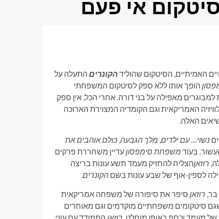
יטקום אי פעם
ם האמיתיים, הסיטקום שהוליד
הקונרים
התעלה על
פסון
הופך אותו ללא ספק לסיטקום המשפחתי
ומדיה המצוירת למבוגרים מאפילה על בני דורה. אחרי הכל, אין ספק
לוויזיה האמריקאית וגם הקומדיה המצוירת הארוכה
יאים האלה.
נשוי… עם ילדים
,
מלך הגבעה
,
כולם אוהבים את
ור. בְּעוֹד
משפחת סימפסון
עדיין משחררת פרקים
רוזאן
הצליח להחזיק מעמד תשע עונות בריצה
הקונרים
.
בר,
רוזאן
סיפר ​​את סיפורה של משפחה אמריקאית
גם סיטקומים משפחתיים מוקדמים וגם מאוחרים
של מעמד וכסף באופן מוחלט,
רוזאן
התמודד עם עוני