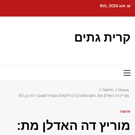
Ski
ש. אוג 8th, 2026
t
conten
קרית גתים
Primary
Menu
Home
חדשות
מוריץ דה האדלן מת: ראש פסטיבל ברלינאלה וונציה לשעבר היה בן 85
חדשות
מוריץ דה האדלן מת: