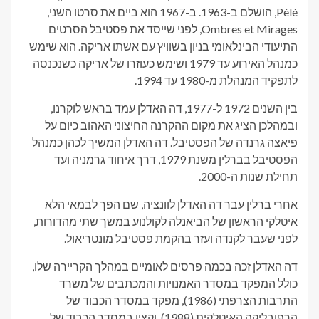
Pèlé, הושלם ב-1963. ב-1967 הוא ביים את סרטו השני,
Ombres et Mirages, לפני שייסד את פסטיבל הסרטים
התיעודי הבינלאומי בניון בשוויץ עם אשתו אריקה. הוא שימש
כמנהל האירוע עד 1979 ושימש כעוזרו של אריקה כשנכנסה
לתפקיד המנהלת מ-1980 עד 1994.
בין השנים 1972 ל-1977, דה האדלן עמד בראש לוקרנו,
ובמהלכן הציג את מקום ההקרנה החיצוני האהוב כיום על
פיאצה גרנדה של הפסטיבל. דה האדלן המשיך לכהן כמנהל
הפסטיבל בברלין משנת 1979, דרך איחוד גרמניה ועד
תחילת שנות ה-2000.
אחרי ברלין עבר דה האדלן לוונציה, שם הפך לבמאי הלא
איטלקי הראשון של הביאנלה לקולנוע במשך שתי מהדורות,
לפני שעבר לקנדה ועזר בהקמת פסטיבל מונטריאול.
דה האדלן זכה בכמה פרסים לאומיים במהלך הקריירה שלו,
כולל המפקד במסדר האמנויות והמכתבים של משרד
התרבות הצרפתי (1986), מפקד במסדר הכבוד של
הרפובליקה האיטלקית (1988), וקצין במסדר הכבוד של