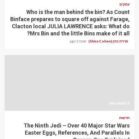
עסקים
Who is the man behind the bin? As Count
Binface prepares to square off against Farage,
Clacton local JULIA LAWRENCE asks: What do
Mrs Bin and the little Bins make of it all?
שירה כהן (Shira Cohen)
שעה 1 ago
15 min read
חדשות
The Ninth Jedi – Over 40 Major Star Wars
Easter Eggs, References, And Parallels In