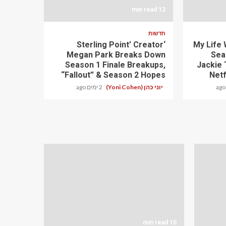
12 min read
חדשות
‘Sterling Point’ Creator
My Life 
Megan Park Breaks Down
Sea
Season 1 Finale Breakups,
Jackie 
“Fallout” & Season 2 Hopes
Netf
יוני כהן (Yoni Cohen)
2 ימים ago
10 min read