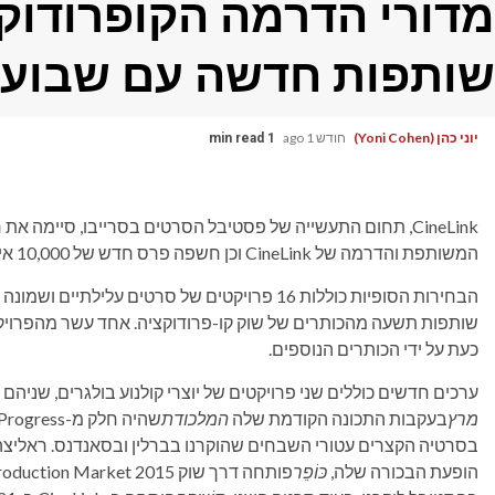
מדורי הדרמה הקופרודוק
שותפות חדשה עם שבוע 
יוני כהן (Yoni Cohen)
חודש 1 ago
1 min read
CineLink, תחום התעשייה של פסטיבל הסרטים בסרייבו, סיימה
המשותפת והדרמה של CineLink וכן חשפה פרס חדש של 10,000 אירו ושותפות עם שבוע המבקרים של קאן.
הבחירות הסופיות כוללות 16 פרויקטים של סרטים ע
שותפות תשעה מהכותרים של שוק קו-פרודוקציה. אחד עשר מהפרויק
כעת על ידי הכותרים הנוספים.
ערכים חדשים כוללים שני פרויקטים של יוצרי קולנוע בולגרים, שניהם חוזרים ל-nk: Nadejda Koseva
מרץ
בעקבות התכונה הקודמת שלה
המלכודת
בסרטיה הקצרים עטורי השבחים שהוקרנו בברלין ובסאנדנס. ראליצ
הופעת הבכורה שלה,
כּוֹפֵר