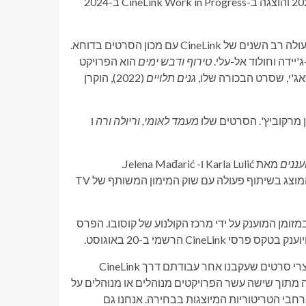
פותחה ב-CineLink ב-2021 והוצגה ב-CineLink Work in Progress ב-2024
C עם מכון הסרטים בדוחא.
יידה וחולוד אל-עלי.
טירוף ודבש
ימים
הוא הפרויקט
ג'י, שסרט הבכורה שלו,
גנים תלויים
(2022), הוקרן
מעמד לאומי, וריולה ורה
ו
עננים
מאת Karla Lulić ו- Jelena Mađarić.
הקו-פרודוקציה הקרואטית-פינית מצטרפת לליין-אפ כפרויקט אורח המוצג בשיתוף פעולה עם שוק המימון המשותף של TV
CineLink In מכריזים גם על פרס חדש של 10,000 אירו במזומן המוענק על ידי מרכז הקולנוע של קוסובו. הפרס
"ההרכב הסופי מפגיש שבעה תכונות בכורה ופרויקטים חדשים של יוצרי סרטים שעקבנו אחר עבודתם דרך CineLink
ת", אמרה אסיה קרסמנוביץ', ראש CineLink. "תשעה מתוך שישה עשר הפרויקטים מנוהלים או מנוהלים על
רחבי הטריטוריות המיוצגות בבחירה. אנחנו גם