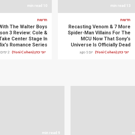
10 min read
13 min read
חדשות
חדשות
With The Walter Boys
Recasting Venom & 7 More
son 3 Review: Cole &
Spider-Man Villains For The
Take Center Stage In
MCU Now That Sony's
lix's Romance Series
Universe Is Officially Dead
יוני כהן (Yoni Cohen)
יום 1 ago
יוני כהן (Yoni Cohen)
2 ימים ago
9 min read