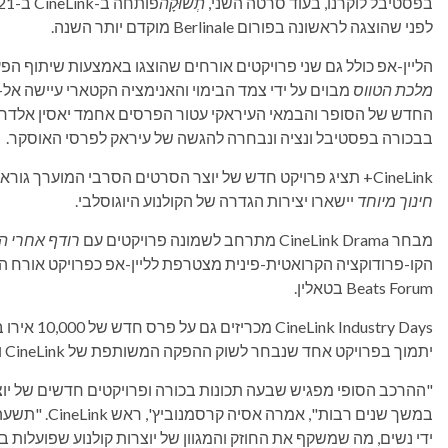
בפסטיבל לוקרנו, בעוד סרטה השני,
תְשׁוּקָה
לפני שהוצגה לראשונה בפורום Berlinale מוקדם יותר השנה.
הליין-אפ כולל גם שני פרויקטים אורחים שהוצגו באמצעות שיתוף הפעולה רב השנים של ineLink
מלכת הטווס
מבוים על ידי צמד הבימוי והאנימציה הקטארי עיישה אל-ג'
החדש של הסופר והבמאי העיראקי עטור הפרסים אחמד יאסין אלדרא
בבכורה בפסטיבל ונציה ונבחרה להגשה של עיראק לפרסי האוסקר.
CineLink+ תציג פרויקט חדש של יוצר הסרטים הסרבי המוערך גוראן מרקוביץ'. הסרטים שלו
חינוך מיוחד
יישארו יצירות הגדרה של הקולנוע היוגוסלבי.
מבחר CineLink Drama מתרחב לשמונה פרויקטים עם
רודף אחרי ה
Beats Forum בטאלין.
dustry Days
יתמוך בפרויקט אחד שנבחר לשוק ההפקה המשותפת של CineLink ויוענק בטקס פרסי CineLink הרשמי ב-20 באוגוסט.
במשך שנים רבו
ידי נשים, מה שמשקף את החוזק והמגוון של יוצרות קולנוע שפועלות ב