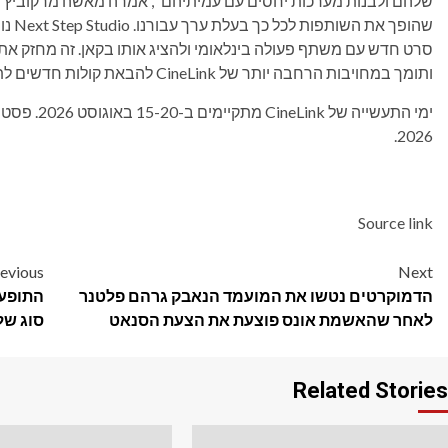
שלהם ולבנות מערכות יחסים עם עמיתיהם", אמרה מאשה מרקוביץ',
סרט חדש עם משתף פעולה בינלאומי ולהציג אותו בקאן. זה מחזק את
ותומך במחויבות הרחבה יותר של CineLink להבאת קולות חדשים לתעשיית הקולנוע הבינלאומית."
2026.
Source link
Post
evious
Next
הדמוקרטים נטשו את המועמד הנאבק גרהם פלטנר
navigation
לאחר שהאשמת אונס פוצעת את הצעת הסנאט
סוג של
Related Stories