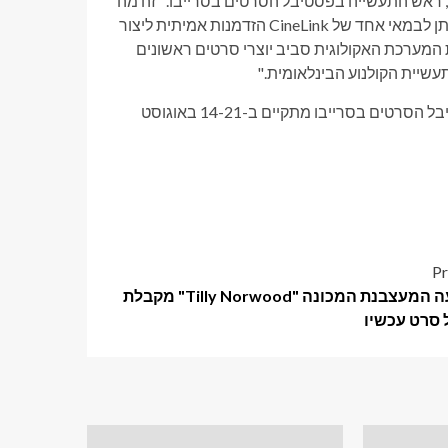
 ראש התעשייה בפסטיבל הסרטים בסרייבו. "זה מה
שהופך את השותפות לכל כך בעלת ערך עבורנו. Next Step Studio נותן לבמאי אחד של CineLink הזדמנות אמיתית ליצור
 המערכת האקולוגית סביב יוצרי סרטים ראשונים
ימי התעשייה של CineLink מתקיימים ב-15-20 באוגוסט 2026. פסטיבל הסרטים בסרייבו מתקיים ב-14-21 באוגוסט
Pr
התופעה המעצבנת המכונה "Tilly Norwood" מקבלת
 סרט עכשיו