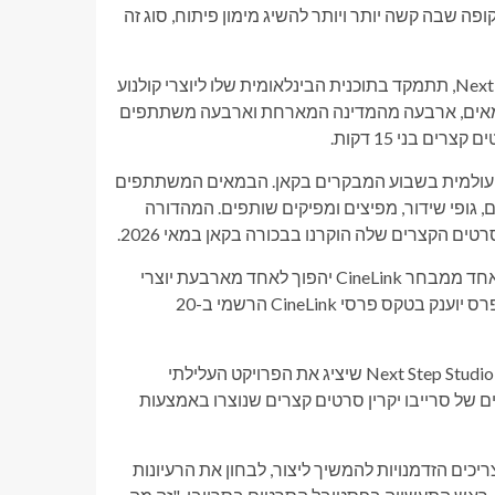
 שבה קשה יותר ויותר להשיג מימון פיתוח, סוג זה
בינתיים, השותפות עם שבוע המבקרים של קאן, המכונה Next Step Studio, תתמקד בתוכנית הבינלאומית שלו ליוצרי קולנוע
אים, ארבעה מהמדינה המארחת וארבעה משתתפים
ם בני 15 דקות.
ה עולמית בשבוע המבקרים בקאן. הבמאים המשתתפים
, גופי שידור, מפיצים ומפיקים שותפים. המהדורה
באמצעות פרס ההשתתפות בסטודיו Next Step החדש, במאי עולה אחד ממבחר CineLink יהפוך לאחד מארבעת יוצרי
הסרטים הבינלאומיים המשתתפים במהדורה הבאה של התוכנית. הפרס יוענק בטקס פרסי CineLink הרשמי ב-20
ההחלפה תפעל בשני הכיוונים. CineLink תקבל בברכה יוצר אחד של Next Step Studio שיציג את הפרויקט העלילתי
 של סרייבו יקרין סרטים קצרים שנוצרו באמצעות
צריכים הזדמנויות להמשיך ליצור, לבחון את הרעיונות