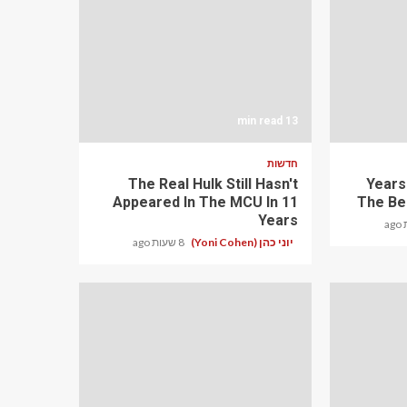
13 min read
חדשות
The Real Hulk Still Hasn't
24 Year
Appeared In The MCU In 11
The Be
Years
יוני כהן (Yoni Cohen)
8 שעות ago