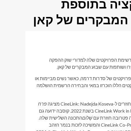
ציה בתוספת
המבקרים של קאן
 את רשימת הפרויקטים שלה למדורי שוק ההפקה
לילתיים ושמונה פרויקטים של סדרות דרמה, כאשר נשים מביימות או
טים הללו הוכרזו במאי והבחירה הרשמית הושלמה
CineLi מציגה
פרח
שהיה חלק מ-CineLink Work in Progress בשנת 2022. קוסבה ידועה גם
ה פטרובה חוזרת עם
שָׁלוֹם
התכונה השלישית שלה.
פותחה דרך שוק CineLink Co-Production Market 2015 והמשיכה לזכות בנמר הזהב