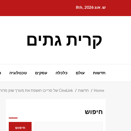
Ski
ש. אוג 8th, 2026
t
conten
קרית גתים
חדשות
עולם
כלכלה
עסקים
טכנולוגיה
ת
Home
חדשות
CineLink של סרייבו חושפת את מערך שוק מדורי הדרמה הקופרודוקציה בתוספת שותפות חדשה עם שבוע המבקרים של קאן
חיפוש
חיפוש