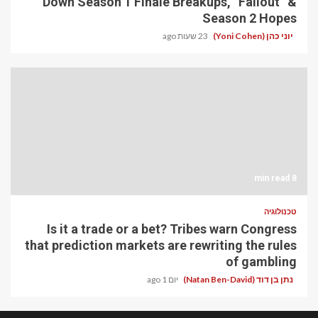
Down Season 1 Finale Breakups, “Fallout” &
Season 2 Hopes
יוני כהן (Yoni Cohen)
23 שעות ago
8 min read
טכנולוגיה
Is it a trade or a bet? Tribes warn Congress
that prediction markets are rewriting the rules
of gambling
נתן בן דוד (Natan Ben-David)
יום 1 ago