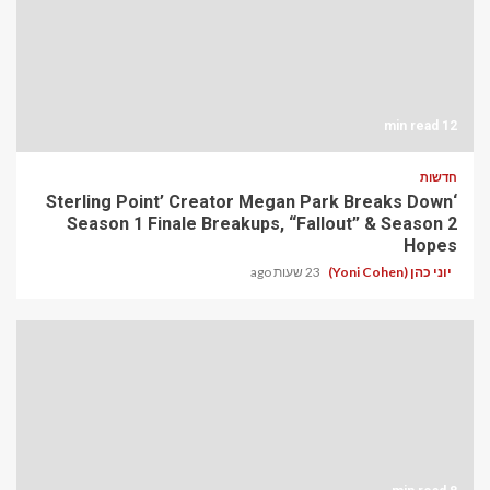
12 min read
חדשות
‘Sterling Point’ Creator Megan Park Breaks Down
Season 1 Finale Breakups, “Fallout” & Season 2
Hopes
יוני כהן (Yoni Cohen)
23 שעות ago