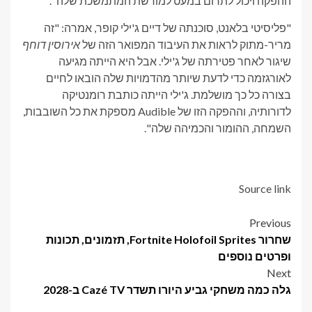
ההפקה ויכול לתרום במעט למורשת המתמשכת שלה".
"פליסיטי בלאנט, סוכנתה של דיים ג'ילי קופר, אמרה: "זה
מריר-מתוק לראות את העיבוד המפואר הזה של
אירוסין דוחף
שיגור לאחר פטירתה של ג'ילי. אבל היא הייתה מגיעה
לאורגזמה כדי לדעת שיותר מהדמויות שלה הובאו לחיים
בצורה כל כך מושלמת. ג'ילי הייתה כותבת רומנטיקה
לדורותיה, וההפקה הזו של Audible מספקת את כל השובבות,
השמחה, ההומור והכמיהה שלה".
Source link
Post
Previous
שחרור Fortnite Holofoil Sprites, תזמונים, תכונות
navigation
ופרטים נוספים
Next
גלה כמה משחקי גביע היורו תשדר Cazé TV ב-2028