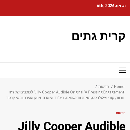
Ski
ה. אוג 6th, 2026
t
conten
קרית גתים
Primary
Menu
Home
חדשות
Jilly Cooper Audible Original 'A Pressing Engagement' לכוכבים של ריה
נורווד, קורי מילצ'רסט, האנה וודינגהאם, ריצ'רד איואדה, ויויאן אופרה ובסי קרטר
חדשות
Jilly Cooper Audible