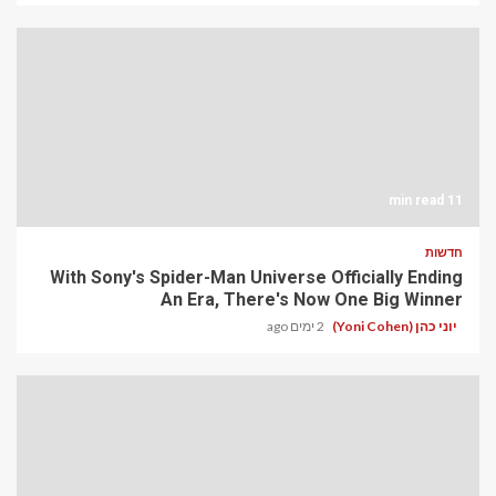
11 min read
חדשות
With Sony's Spider-Man Universe Officially Ending
An Era, There's Now One Big Winner
יוני כהן (Yoni Cohen)
2 ימים ago