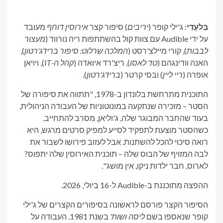
בִּלעָדִי
: ג'ילי קופר (
יריבים
) סיפור קצר
אירוסין דוחף
מעובד
על ידי Audible עם צוות קול בהשתתפות ריה נורווד (
מעצור
לבבות
), קורי מיילצ'רסט (
המלכה שרלוט: סיפור ברידג'רטון
),
האנה וודינגהם (
טד לאסו
), ריצ'רד איואדה (
קהל ה-IT
), ויויאן
אופרה (
ריי ליין
) ובסי קרטר (
ברידג'רטון
).
התוכנית מתרחשת בלונדון ב-1978, "תתווה את סיפורה של
הסטר – מזכירה שנתקעה במונוטוניות של העבודה הניהולית,
בעוד שהחבר המבוגר שלה, ג'וליאן, מסרב להתחייב.
כשהסטר מוצעת לתפקיד לסייע למפיק סרטים מרגש, היא
רואה סיכוי להכל להשתנות. אבל לעזוב פירושו לשבור את
לבה המזויף של הבוס שלה – תוכנית האירוסין שלה יתפוס?
לארוס, חבר ילדות ניקו, אין מושג".
ההפצה מתוכננת ב-Audible ל-16 ביולי, 2026.
הסיפור הקצר פורסם לראשונה בסיפורים הקצרים של ג'ילי
קופר שנאספו בשם
ליסה ושות'
בשנת 1981. העבודה על