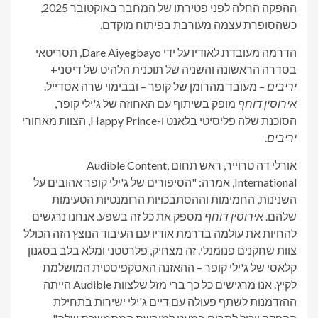
ההפקה החלה לפני פטירתו של המחבר באוקטובר 2025,
כשהסופרת עצמה מעורבת בפיתוח מוקדם.
הדרמה מעובדת לאודיו על ידי Dare Aiyegbayo, תסריטאי
בסדרה הראשונה והשניה של תוכנית הלהיט של דיסני+
יריבים
– מעובד מהרומן של קופר – ובבימוי שרה אסדייל.
אירוסין דוחף
מופק בשיתוף עם האחוזה של ג'ילי קופר,
הסוכנת שלה פליסיטי בלאנט ו-Happy Prince, הצוות מאחורי
יריבים
.
אורלי דה טרוייר, ראש תחום Audible Content,
International, אמרה: "הסיפורים של ג'ילי קופר אהובים על
השנינות, החמימות וההסתבכויות הרומנטיות הטעימות
שלהם.
אירוסין דוחף
מספק את כל זה בשפע. אנחנו נרגשים
להחיות את עולמה בדרמת אודיו עם העיבוד הנוצץ הזה הכולל
צוות שחקנים פנומנלי. זה מצחיק, פלרטטני ומלא בלב בסגנון
קלאסי של ג'ילי קופר – ההאזנה האסקפיסטית המושלמת
לקיץ. אנו מרגישים כל כך ברי מזל שלצוות Audible הייתה
ההזדמנות לשתף פעולה עם דיים ג'ילי ישירות בתחילת