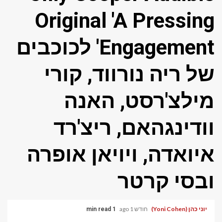
Original 'A Pressing
Engagement' לכוכבים
של ריה נורווד, קורי
מילצ'רסט, האנה
וודינגהאם, ריצ'רד
איואדה, ויויאן אופרה
ובסי קרטר
יוני כהן (Yoni Cohen)
חודש 1 ago
1 min read